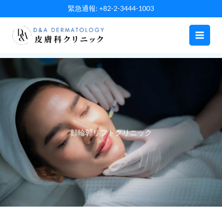
内
緊急通報: +82-2-3444-1003
容
を
ス
キ
ッ
プ
顔輪郭リフトクリニック