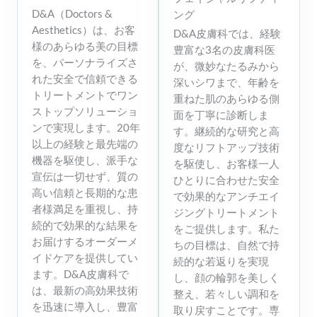
D&A（Doctors &
ング
Aesthetics）は、お客
D&A皮膚科では、経験
様のあらゆる美の目標
豊富な3名の皮膚科医
を、パーソナライズさ
が、微妙なたるみから
れた安全で信頼できる
深いシワまで、年齢を
トリートメントでワン
重ねた肌のあらゆる側
ストップソリューショ
面を丁寧に診断しま
ンで実現します。20年
す。継続的な研究と高
以上の経験と最先端の
度なリフトアップ技術
機器を駆使し、派手な
を駆使し、お客様一人
宣伝は一切せず、質の
ひとりに合わせた安全
高い信頼と長期的な患
で効果的なアンチエイ
者様満足を重視し、持
ジングトリートメント
続的で効果的な結果を
をご提供します。私た
お届けするオーダーメ
ちの目標は、自然で持
イドケアを提供してい
続的な若返りを実現
ます。D&A皮膚科で
し、顔の輪郭を美しく
は、最新の高効果技術
整え、若々しい調和を
を迅速に導入し、豊富
取り戻すことです。専