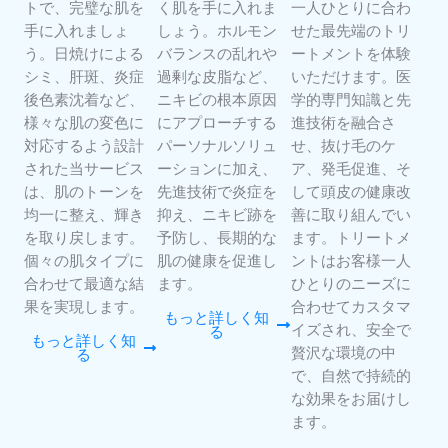
トで、完璧な肌を
く肌を手に入れま
一人ひとりに合わ
手に入れましょ
しょう。ホルモン
せた最先端のトリ
う。日焼けによる
バランスの乱れや
ートメントを体験
シミ、肝斑、炎症
過剰な皮脂など、
いただけます。医
後色素沈着など、
ニキビの根本原因
学的専門知識と先
様々な肌の変色に
にアプローチする
進技術を融合さ
対応するよう設計
パーソナルソリュ
せ、抜け毛のケ
された当サービス
ーションに加え、
ア、発毛促進、そ
は、肌のトーンを
先進技術で炎症を
して頭皮の健康改
均一に整え、輝き
抑え、ニキビ跡を
善に取り組んでい
を取り戻します。
予防し、長期的な
ます。トリートメ
個々の肌タイプに
肌の健康を促進し
ントはお客様一人
合わせて最適な結
ます。
ひとりのニーズに
果を実現します。
合わせてカスタマ
もっと詳しく知
イズされ、安全で
る
もっと詳しく知
贅沢な環境の中
る
で、自然で持続的
な効果をお届けし
ます。