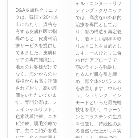
ャル・コンター・リフ
D&A皮膚科クリニッ
ティング・クリニック
クは、韓国で20年以
では、高度な非外科的
上にわたり、資格を
治療を専門としてお
有する皮膚科医の指
り、顔の構造を再定義
導のもと、皮膚科治
し、若々しい調和を取
療サービスを提供し
り戻すことを目的とし
てきました。皮膚科
ます。一人ひとりに合
ケアの専門知識は、
わせたアプローチで、
地元のお客様だけで
顎のラインを強調し、
なく、海外からのお
たるんだ肌を引き締
客様からも高く評価
め、顔全体のバランス
されており、高い評
を改善します。ウルセ
価をいただいていま
ラ、シュリンク、イン
す。専門分野は、フ
モードといった最先端
ェイシャルリフト、
技術を用い、コラーゲ
色素沈着治療、ニキ
ンとエラスチンの生成
ビ治療、脱毛治療で
を促進し、持続性のあ
す。主にご紹介を通
る自然な仕上がりを実
じて、多くの韓国人
現します。安全で快