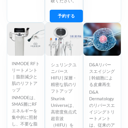
験ください。
予約する
INMODE RFト
シュリンクユ
D&Aリバー
リートメント
ニバース
スエイジング
｜脂肪減少と
HIFU | 深層・
| 幹細胞によ
肌のリフトア
精密な肌のリ
る皮膚再生
ップ
フトアップ
D&A
INMODEは、
Shurink
Dermatology
SMAS層にRF
Universeは、
のリバースエ
エネルギーを
高密度焦点式
イジングトリ
集中的に照射
超音波
ートメント
し、不要な脂
（HIFU）を
は、従来のア