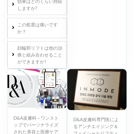
効果はどのくらい持続
しますか?
この処置は痛いです
か？
顔輪郭リフトは他の治
療と組み合わせること
ができますか?
D&A皮膚科 – ワンスト
D&A皮膚科専門医によ
ップでパーソナライズ
るアンチエイジング＆
された美容と医療ケア
フェイシャルリフティ