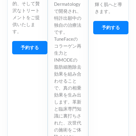
的、そして贅
Dermatology
輝く肌へと導
沢なトリート
で開発され、
きます。
メントをご提
特許出願中の
供いたしま
独自の治療法
予約する
す。
です。
TuneFaceの
コラーゲン再
予約する
生力と
INMODEの
脂肪細胞除去
効果を組み合
わせること
で、真の相乗
効果を生み出
します。革新
と臨床専門知
識に裏打ちさ
れた、次世代
の施術をご体