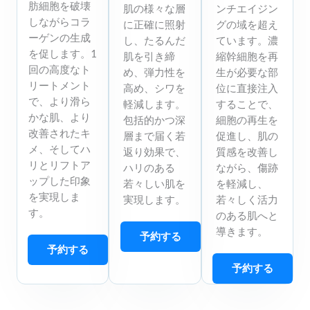
肪細胞を破壊
肌の様々な層
ンチエイジン
しながらコラ
に正確に照射
グの域を超え
ーゲンの生成
し、たるんだ
ています。濃
を促します。1
肌を引き締
縮幹細胞を再
回の高度なト
め、弾力性を
生が必要な部
リートメント
高め、シワを
位に直接注入
で、より滑ら
軽減します。
することで、
かな肌、より
包括的かつ深
細胞の再生を
改善されたキ
層まで届く若
促進し、肌の
メ、そしてハ
返り効果で、
質感を改善し
リとリフトア
ハリのある
ながら、傷跡
ップした印象
若々しい肌を
を軽減し、
を実現しま
実現します。
若々しく活力
す。
のある肌へと
導きます。
予約する
予約する
予約する