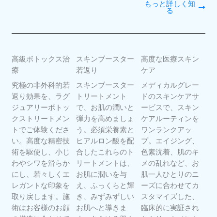
もっと詳しく知
る
高級ボトックス治
スキンブースター
高度な医療スキン
療
若返り
ケア
究極の非外科的若
スキンブースター
メディカルグレー
返り効果を、ラグ
トリートメント
ドのスキンケアサ
ジュアリーボトッ
で、お肌の潤いと
ービスで、スキン
クストリートメン
弾力を高めましょ
ケアルーティンを
トでご体験くださ
う。必須栄養素と
ワンランクアッ
い。高度な精密技
ヒアルロン酸を配
プ。エイジング、
術を駆使し、小じ
合したこれらのト
色素沈着、肌のキ
わやシワを滑らか
リートメントは、
メの乱れなど、お
にし、若々しくエ
お肌に潤いを与
肌一人ひとりのニ
レガントな印象を
え、ふっくらと輝
ーズに合わせてカ
取り戻します。施
き、みずみずしい
スタマイズした、
術はお客様のお顔
お肌へと導きま
臨床的に実証され