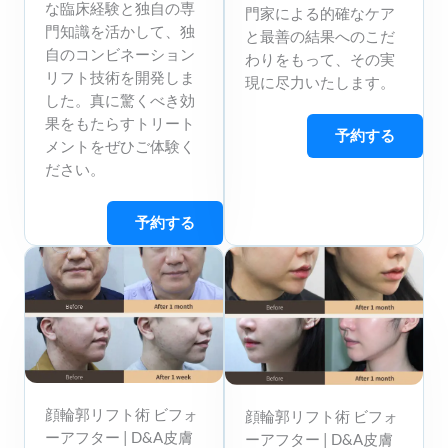
な臨床経験と独自の専
門家による的確なケア
門知識を活かして、独
と最善の結果へのこだ
自のコンビネーション
わりをもって、その実
リフト技術を開発しま
現に尽力いたします。
した。真に驚くべき効
果をもたらすトリート
予約する
メントをぜひご体験く
ださい。
予約する
顔輪郭リフト術 ビフォ
顔輪郭リフト術 ビフォ
ーアフター | D&A皮膚
ーアフター | D&A皮膚