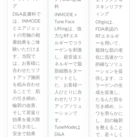
グ
科
スキンリフテ
ィング
D&A皮膚科で
INMODE +
は、INMODE
Tune Face
Oligioは、
とエアジェッ
Liftingは、強
FDA承認の
トの究極の相
力なRFエネ
RFエネルギ
乗効果をご体
ルギーでコラ
ーを用いて、
験いただけま
ーゲンを刺激
複雑な肌の老
す。当院で
し、超音波エ
化に迅速かつ
は、お客様に
ネルギーで脂
的確なソリュ
合わせたリフ
肪細胞をター
ーションを提
トアップ施術
ゲットとし
供します。コ
を組み合わせ
た、お客様一
ラーゲンの生
ることで、肌
人ひとりに合
成を促進し、
の引き締め、
わせたリフト
たるんだ肌を
輪郭の改善、
アップソリュ
引き締め、シ
そして若返り
ーションで
ワを滑らかに
効果を最大限
す。
し、顔の輪郭
に引き出し、
TuneModeは
を整えること
安全で効果
D&A
で、若々しく