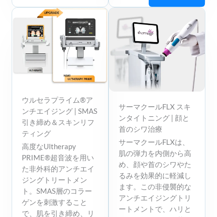
ウルセラプライム®ア
サーマクールFLX スキ
ンチエイジング | SMAS
ンタイトニング | 顔と
引き締め＆スキンリフ
首のシワ治療
ティング
サーマクールFLXは、
高度なUltherapy
肌の弾力を内側から高
PRIME®超音波を用い
め、顔や首のシワやた
た非外科的アンチエイ
るみを効果的に軽減し
ジングトリートメン
ます。この非侵襲的な
ト。SMAS層のコラー
アンチエイジングトリ
ゲンを刺激すること
ートメントで、ハリと
で、肌を引き締め、リ