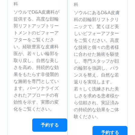
科
科
ソウルでD&A皮膚科が
ソウルにあるD&A皮膚
提供する、高度な顔輪
科の顔輪郭リフトクリ
郭リフトアップトリー
ニックで、驚くほど美
トメントのビフォーア
しいビフォーアフター
フターをご覧くださ
をご覧ください。高度
い。経験豊富な皮膚科
な技術と個々の患者様
医が、若々しい輪郭を
に合わせた施術を駆使
取り戻し、自然な美し
し、専門スタッフが顔
さを高め、持続的な効
の輪郭を強調し、バラ
果をもたらす非侵襲的
ンスを整え、自然な若
な施術を専門としてい
返りを実現します。
ます。パーソナライズ
若々しく洗練された美
されたアプローチの有
しさを求める患者様か
効性を示す、実際の変
ら信頼され、実証済み
化をご覧ください。
の持続的な効果をご体
験ください。
予約する
予約する