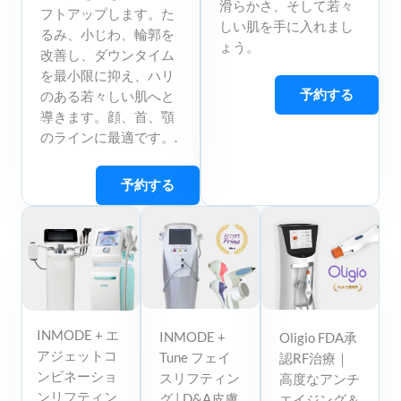
滑らかさ、そして若々
フトアップします。た
しい肌を手に入れまし
るみ、小じわ、輪郭を
ょう。
改善し、ダウンタイム
を最小限に抑え、ハリ
予約する
のある若々しい肌へと
導きます。顔、首、顎
のラインに最適です。.
予約する
INMODE + エ
INMODE +
Oligio FDA承
アジェットコ
Tune フェイ
認RF治療｜
ンビネーショ
スリフティン
高度なアンチ
ンリフティン
グ | D&A皮膚
エイジング＆