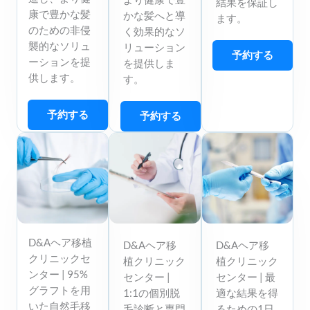
結果を保証し
康で豊かな髪
かな髪へと導
ます。
のための非侵
く効果的なソ
襲的なソリュ
リューション
予約する
ーションを提
を提供しま
供します。
す。
予約する
予約する
D&Aヘア移植
D&Aヘア移
D&Aヘア移
クリニックセ
植クリニック
植クリニック
ンター | 95%
センター |
センター | 最
グラフトを用
1:1の個別脱
適な結果を得
いた自然毛移
毛診断と専門
るための1日