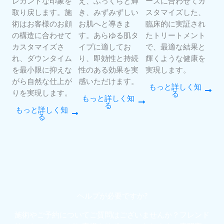
レガントな印象を
え、ふっくらと輝
ーズに合わせてカ
取り戻します。施
き、みずみずしい
スタマイズした、
術はお客様のお顔
お肌へと導きま
臨床的に実証され
の構造に合わせて
す。あらゆる肌タ
たトリートメント
カスタマイズさ
イプに適してお
で、最適な結果と
れ、ダウンタイム
り、即効性と持続
輝くような健康を
を最小限に抑えな
性のある効果を実
実現します。
がら自然な仕上が
感いただけます。
もっと詳しく知
りを実現します。
る
もっと詳しく知
る
もっと詳しく知
る
ヘルプが必要ですか?
施術やご予約についてご質問はございませんか？フレンド