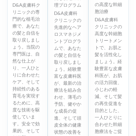
の高度な幹細
理プログラム
D&A皮膚科ク
胞治療
リニックの専
D&A皮膚科
門的な植毛治
D&A皮膚科
クリニックの
療で、あなた
クリニックの
先進的なヘア
の髪と自信を
高度な幹細胞
ロスマネジメ
取り戻しまし
トリートメン
ントプログラ
ょう。当院の
トで、お肌と
ムで、あなた
専門医は、自
髪を活性化し
の髪と自信を
然な仕上が
ましょう。経
取り戻しまし
り、一人ひと
験豊富な皮膚
ょう。経験豊
りに合わせた
科医が、お肌
富な皮膚科医
ケア、そして
の活力回復、
が、最新の治
持続性のある
小じわの軽
療法を組み合
育毛を実現す
減、そして髪
わせ、薄毛の
るために、高
の再生促進を
予防、健やか
度な技術を駆
目的とした、
な成長の促
使していま
一人ひとりに
進、そして頭
す。安全で効
合わせた幹細
皮全体の健康
果的、そして
胞療法をご提
状態の改善を