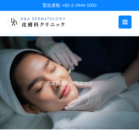
内
緊急通報: +82-2-3444-1003
容
を
ス
キ
ッ
プ
高度脱毛症クリニック