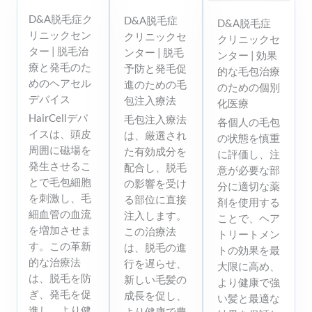
D&A脱毛症ク
D&A脱毛症
D&A脱毛症
リニックセン
クリニックセ
クリニックセ
ター | 脱毛治
ンター | 脱毛
ンター | 効果
療と発毛のた
予防と発毛促
的な毛包治療
めのヘアセル
進のための毛
のための個別
デバイス
包注入療法
化医療
HairCellデバ
毛包注入療法
各個人の毛包
イスは、頭皮
は、厳選され
の状態を慎重
周囲に磁場を
た有効成分を
に評価し、注
発生させるこ
配合し、脱毛
意が必要な部
とで毛包細胞
の影響を受け
分に適切な薬
を刺激し、毛
る部位に直接
剤を使用する
細血管の血流
注入します。
ことで、ヘア
を増加させま
この治療法
トリートメン
す。この革新
は、脱毛の進
トの効果を最
的な治療法
行を遅らせ、
大限に高め、
は、脱毛を防
新しい毛髪の
より健康で強
ぎ、発毛を促
成長を促し、
い髪と最適な
進し、より健
より健康で豊