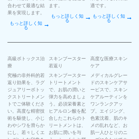
合わせて最適な結
ます。
適です。
果を実現します。
もっと詳しく知
もっと詳しく知
る
る
もっと詳しく知
る
高級ボトックス治
スキンブースター
高度な医療スキン
療
若返り
ケア
究極の非外科的若
スキンブースター
メディカルグレー
返り効果を、ラグ
トリートメント
ドのスキンケアサ
ジュアリーボトッ
で、お肌の潤いと
ービスで、スキン
クストリートメン
弾力を高めましょ
ケアルーティンを
トでご体験くださ
う。必須栄養素と
ワンランクアッ
い。高度な精密技
ヒアルロン酸を配
プ。エイジング、
術を駆使し、小じ
合したこれらのト
色素沈着、肌のキ
わやシワを滑らか
リートメントは、
メの乱れなど、お
にし、若々しくエ
お肌に潤いを与
肌一人ひとりのニ