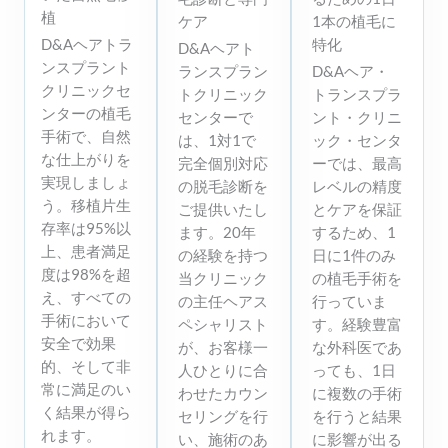
植
ケア
1本の植毛に
D&Aヘアトラ
特化
D&Aヘアト
ンスプラント
ランスプラン
D&Aヘア・
クリニックセ
トクリニック
トランスプラ
ンターの植毛
センターで
ント・クリニ
手術で、自然
は、1対1で
ック・センタ
な仕上がりを
完全個別対応
ーでは、最高
実現しましょ
の脱毛診断を
レベルの精度
う。移植片生
ご提供いたし
とケアを保証
存率は95%以
ます。20年
するため、1
上、患者満足
の経験を持つ
日に1件のみ
度は98%を超
当クリニック
の植毛手術を
え、すべての
の主任ヘアス
行っていま
手術において
ペシャリスト
す。経験豊富
安全で効果
が、お客様一
な外科医であ
的、そして非
人ひとりに合
っても、1日
常に満足のい
わせたカウン
に複数の手術
く結果が得ら
セリングを行
を行うと結果
れます。
い、施術のあ
に影響が出る