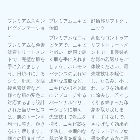
プレミアムスキン
プレミアムニキビ
顔輪郭リフトクリ
ピグメンテーショ
治療
ニック
ン
プレミアムなニキ
高度なコントゥア
プレミアムな色素
ビケアで、ニキビ
リフトトリートメ
沈着トリートメン
と戦い、健康で輝
ントで、非侵襲的
トで、完璧な肌を
く肌を手に入れま
な顔の若返りをご
手に入れましょ
しょう。ホルモン
体験ください。最
う。日焼けによる
バランスの乱れや
先端技術を駆使
シミ、肝斑、炎症
過剰な皮脂など、
し、たるみ、小じ
後色素沈着など、
ニキビの根本原因
わ、シワを効果的
様々な肌の変色に
にアプローチする
に除去し、若々し
対応するよう設計
パーソナルソリュ
く引き締まった印
された当サービス
ーションに加え、
象を取り戻しま
は、肌のトーンを
先進技術で炎症を
す。手術なしで、
均一に整え、輝き
抑え、ニキビ跡を
さりげなく効果的
を取り戻します。
予防し、長期的な
なリフトアップ効
個々の肌タイプに
肌の健康を促進し
果を求める方に最