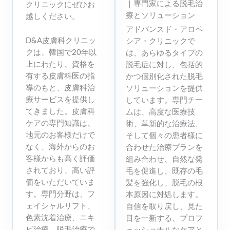
｜専門家による脱毛治
クリニックにぜひお
療とソリューション
越しください。
アドバンスド・アロペ
D&A皮膚科クリニッ
シア・クリニックで
クは、韓国で20年以
は、あらゆるタイプの
上にわたり、資格を
脱毛症に対し、包括的
有する皮膚科医の指
かつ個別化された脱毛
導のもと、皮膚科治
ソリューションを提供
療サービスを提供し
しています。専門チー
てきました。皮膚科
ムは、高度な医療技
ケアの専門知識は、
術、革新的な治療法、
地元のお客様だけで
そして個々の患者様に
なく、海外からのお
合わせた治療プランを
客様からも高く評価
組み合わせ、自然な発
されており、高い評
毛を促進し、既存の毛
価をいただいていま
髪を強化し、脱毛の根
す。専門分野は、フ
本原因に対処します。
ェイシャルリフト、
自信を取り戻し、見た
色素沈着治療、ニキ
目を一新する、プロフ
ビ治療、脱毛治療で
ェッショナルなケアと