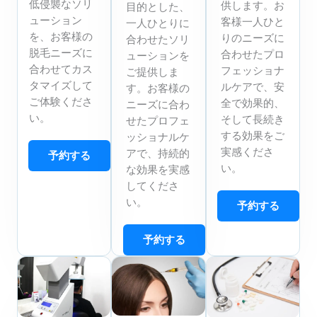
低侵襲なソリ
供します。お
目的とした、
ューション
客様一人ひと
一人ひとりに
を、お客様の
りのニーズに
合わせたソリ
脱毛ニーズに
合わせたプロ
ューションを
合わせてカス
フェッショナ
ご提供しま
タマイズして
ルケアで、安
す。お客様の
ご体験くださ
全で効果的、
ニーズに合わ
い。
そして長続き
せたプロフェ
する効果をご
ッショナルケ
実感くださ
アで、持続的
予約する
い。
な効果を実感
してくださ
い。
予約する
予約する