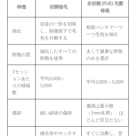
非切開 (FUE) 毛髪
特徴
切開植毛
移植
頭皮の一部を切除
精密パンチで一つ
抽出
し、顕微鏡下で毛
一つ毛包を抽出
包を分離する
抽出したすべての
太くて健康な卵胞
卵胞の質
卵胞を使用
のみを選択
1セッシ
ョンあた
平均3,000～
平均3,000～5,000
りの移植
5,000
数
傷跡は最小限
傷跡
細い線状の傷跡
（1mm未満）、ほ
とんど目立たない
縫合糸やホッチキ
すぐに治癒し、翌