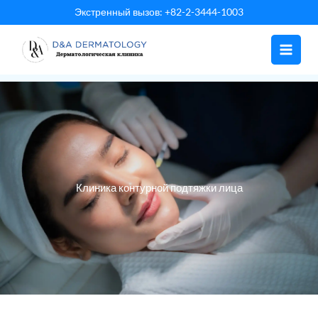
Перейти
Экстренный вызов: +82-2-3444-1003
к
содержанию
Клиника контурной подтяжки лица