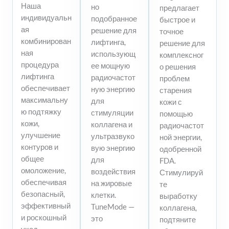
Наша
но
предлагает
индивидуальн
подобранное
быстрое и
ая
решение для
точное
комбинирован
лифтинга,
решение для
ная
использующ
комплексног
процедура
ее мощную
о решения
лифтинга
радиочастот
проблем
обеспечивает
ную энергию
старения
максимальну
для
кожи с
ю подтяжку
стимуляции
помощью
кожи,
коллагена и
радиочастот
улучшение
ультразвуко
ной энергии,
контуров и
вую энергию
одобренной
общее
для
FDA.
омоложение,
воздействия
Стимулируй
обеспечивая
на жировые
те
безопасный,
клетки.
выработку
эффективный
TuneMode —
коллагена,
и роскошный
это
подтяните