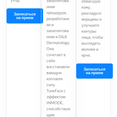
уход.
запатентова
обвисшую
нная
кожу,
процедура,
разгладьте
Записаться
на прием
разработанн
морщины и
ая и
улучшите
запатентова
контуры
нная в D&A
лица, чтобы
Dermatology.
выглядеть
Она
моложе и
сочетает в
ярче.
себе
восстанавли
Записаться
на прием
вающую
коллаген
силу
TuneFace с
эффектом
INMODE,
способствую
щим