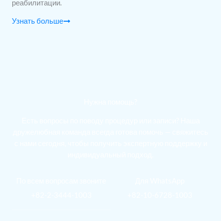
реабилитации.
Узнать больше
Нужна помощь?
Есть вопросы по поводу процедур или записи? Наша
дружелюбная команда всегда готова помочь — свяжитесь
с нами сегодня, чтобы получить экспертную поддержку и
индивидуальный подход.
По всем вопросам звоните
Для WhatsApp
+82-2-3444-1003
+82-10-6728-1003