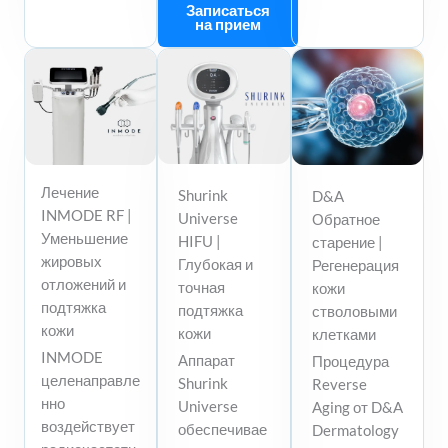
Записаться
на прием
Лечение
Shurink
D&A
INMODE RF |
Universe
Обратное
Уменьшение
HIFU |
старение |
жировых
Глубокая и
Регенерация
отложений и
точная
кожи
подтяжка
подтяжка
стволовыми
кожи
кожи
клетками
INMODE
Аппарат
Процедура
целенаправле
Shurink
Reverse
нно
Universe
Aging от D&A
воздействует
обеспечивае
Dermatology