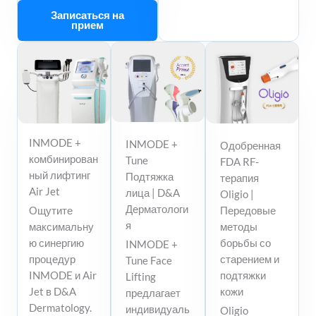
Записаться на
прием
INMODE +
INMODE +
Одобренная
комбинирован
Tune
FDA RF-
ный лифтинг
Подтяжка
терапия
Air Jet
лица | D&A
Oligio |
Дерматологи
Передовые
Ощутите
я
методы
максимальну
борьбы со
ю синергию
INMODE +
старением и
процедур
Tune Face
подтяжки
INMODE и Air
Lifting
кожи
Jet в D&A
предлагает
Dermatology.
индивидуаль
Oligio