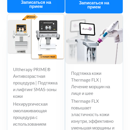
Записаться на
Записаться на
прием
прием
Ultherapy PRIME®
Подтяжка кожи
Антивозрастная
Thermage FLX |
процедура | Подтяжка
Лечение морщин на
и лифтинг SMAS-зоны
лице и шее
кожи
Thermage FLX
Нехирургическая
повышает
омолаживающая
эластичность кожи
процедура с
изнутри, эффективно
использованием
уменьшая морщины и