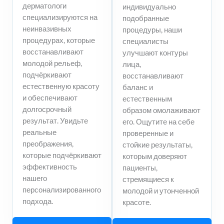
дерматологи
индивидуально
специализируются на
подобранные
неинвазивных
процедуры, наши
процедурах, которые
специалисты
восстанавливают
улучшают контуры
молодой рельеф,
лица,
подчёркивают
восстанавливают
естественную красоту
баланс и
и обеспечивают
естественным
долгосрочный
образом омолаживают
результат. Увидьте
его. Ощутите на себе
реальные
проверенные и
преображения,
стойкие результаты,
которые подчёркивают
которым доверяют
эффективность
пациенты,
нашего
стремящиеся к
персонализированного
молодой и утонченной
подхода.
красоте.