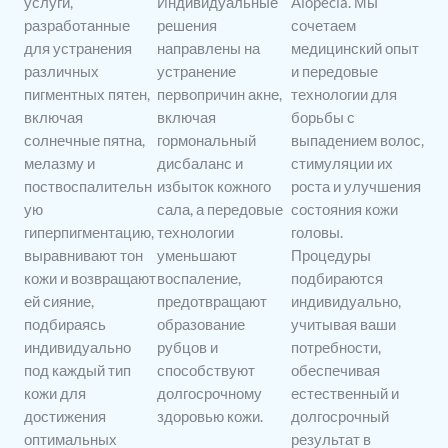
услуги,
Индивидуальные
Alopecia. Мы
разработанные
решения
сочетаем
для устранения
направлены на
медицинский опыт
различных
устранение
и передовые
пигментных пятен,
первопричин акне,
технологии для
включая
включая
борьбы с
солнечные пятна,
гормональный
выпадением волос,
мелазму и
дисбаланс и
стимуляции их
поствоспалительн
избыток кожного
роста и улучшения
ую
сала, а передовые
состояния кожи
гиперпигментацию,
технологии
головы.
выравнивают тон
уменьшают
Процедуры
кожи и возвращают
воспаление,
подбираются
ей сияние,
предотвращают
индивидуально,
подбираясь
образование
учитывая ваши
индивидуально
рубцов и
потребности,
под каждый тип
способствуют
обеспечивая
кожи для
долгосрочному
естественный и
достижения
здоровью кожи.
долгосрочный
оптимальных
результат в