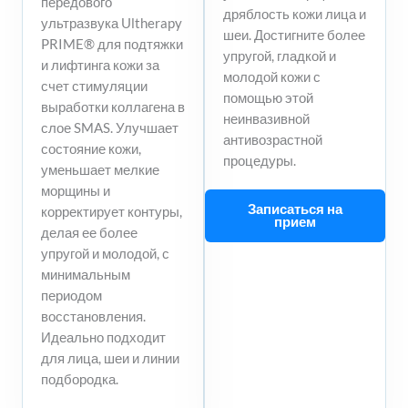
передового
дряблость кожи лица и
ультразвука Ultherapy
шеи. Достигните более
PRIME® для подтяжки
упругой, гладкой и
и лифтинга кожи за
молодой кожи с
счет стимуляции
помощью этой
выработки коллагена в
неинвазивной
слое SMAS. Улучшает
антивозрастной
состояние кожи,
процедуры.
уменьшает мелкие
морщины и
Записаться на
корректирует контуры,
прием
делая ее более
упругой и молодой, с
минимальным
периодом
восстановления.
Идеально подходит
для лица, шеи и линии
подбородка.