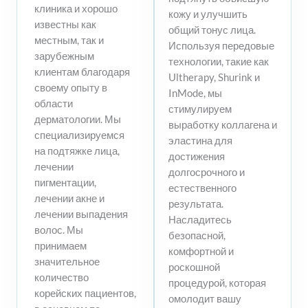
клиника и хорошо
кожу и улучшить
известны как
общий тонус лица.
местным, так и
Используя передовые
зарубежным
технологии, такие как
клиентам благодаря
Ultherapy, Shurink и
своему опыту в
InMode, мы
области
стимулируем
дерматологии. Мы
выработку коллагена и
специализируемся
эластина для
на подтяжке лица,
достижения
лечении
долгосрочного и
пигментации,
естественного
лечении акне и
результата.
лечении выпадения
Насладитесь
волос. Мы
безопасной,
принимаем
комфортной и
значительное
роскошной
количество
процедурой, которая
корейских пациентов,
омолодит вашу