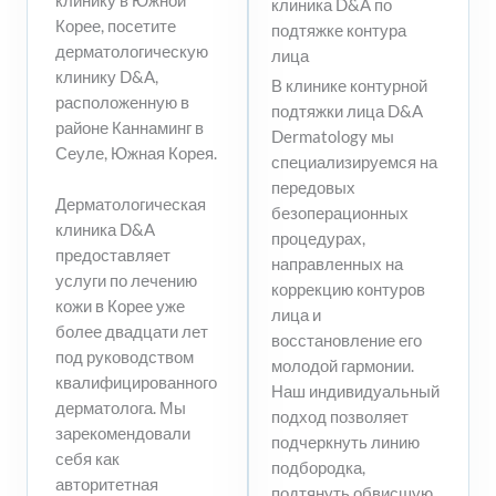
клинику в Южной
клиника D&A по
Корее, посетите
подтяжке контура
дерматологическую
лица
клинику D&A,
В клинике контурной
расположенную в
подтяжки лица D&A
районе Каннаминг в
Dermatology мы
Сеуле, Южная Корея.
специализируемся на
передовых
Дерматологическая
безоперационных
клиника D&A
процедурах,
предоставляет
направленных на
услуги по лечению
коррекцию контуров
кожи в Корее уже
лица и
более двадцати лет
восстановление его
под руководством
молодой гармонии.
квалифицированного
Наш индивидуальный
дерматолога. Мы
подход позволяет
зарекомендовали
подчеркнуть линию
себя как
подбородка,
авторитетная
подтянуть обвисшую