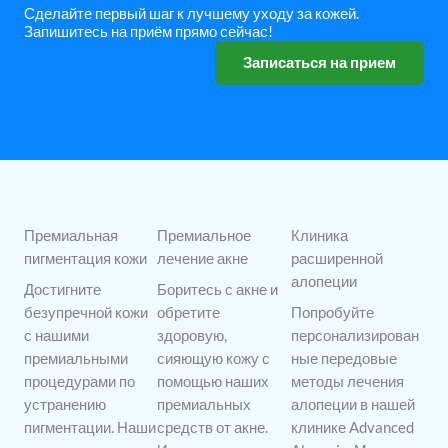
Сделайте первый шаг к лучшему уходу за кожей.
Запишитесь на приём прямо сейчас!
Записаться на прием
Премиальная
Премиальное
Клиника
пигментация кожи
лечение акне
расширенной
алопеции
Достигните
Боритесь с акне и
безупречной кожи
обретите
Попробуйте
с нашими
здоровую,
персонализирован
премиальными
сияющую кожу с
ные передовые
процедурами по
помощью наших
методы лечения
устранению
премиальных
алопеции в нашей
пигментации. Наши
средств от акне.
клинике Advanced