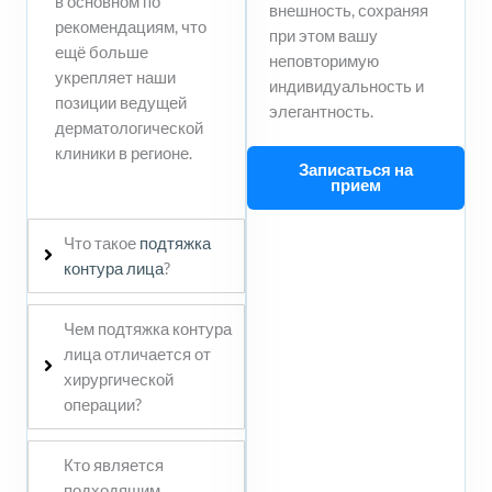
в основном по
внешность, сохраняя
рекомендациям, что
при этом вашу
ещё больше
неповторимую
укрепляет наши
индивидуальность и
позиции ведущей
элегантность.
дерматологической
клиники в регионе.
Записаться на
прием
Что такое
подтяжка
контура лица
?
Чем подтяжка контура
лица отличается от
хирургической
операции?
Кто является
подходящим