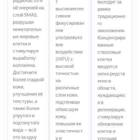
радиочастотн
т
выходит за
ой энергией на
высокоинтен
рамки
слой SMAS,
сивное
традиционно
разрушая
фокусирован
го
нежелательн
ное
омоложения.
ые жировые
ультразвуко
Концентриро
клетки и
вое
ванные
стимулируя
воздействие
стволовые
выработку
(HIFU) с
клетки
коллагена.
высокой
вводятся
Достигните
точностью
непосредств
более гладкой
на
енно в
кожи,
различные
области,
улучшения её
слои кожи,
нуждающиес
текстуры, а
подтягивая
я в
также более
обвисшую
регенерации,
упругого и
кожу,
стимулируя
подтянутого
повышая ее
обновление
вида — всё
эластичност
клеток и
это за одну
ь и
улучшая