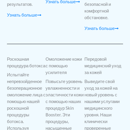
Узнать больше
результатов.
безопасной и
комфортной
Узнать больше
обстановке.
Узнать больше
Роскошная
Омоложение кожи
Передовой
процедура ботокса
с помощью
медицинский уход
усилителя
за кожей
Испытайте
непревзойденное
Повысьте уровень
Выведите свой
безоперационное
увлажненности и
уход за кожей на
омоложение лица с
эластичности кожи
новый уровень с
помощью нашей
с помощью наших
нашими услугами
роскошной
процедур Skin
медицинского
процедуры
Booster. Эти
уровня. Наши
ботокса.
процедуры,
клинически
Используя
насыщенные
проверенные