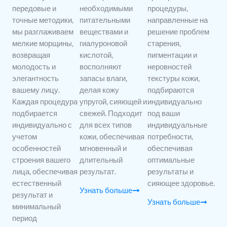
передовые и
необходимыми
процедуры,
точные методики,
питательными
направленные на
мы разглаживаем
веществами и
решение проблем
мелкие морщины,
гиалуроновой
старения,
возвращая
кислотой,
пигментации и
молодость и
восполняют
неровностей
элегантность
запасы влаги,
текстуры кожи,
вашему лицу.
делая кожу
подбираются
Каждая процедура
упругой, сияющей и
индивидуально
подбирается
свежей. Подходит
под ваши
индивидуально с
для всех типов
индивидуальные
учетом
кожи, обеспечивая
потребности,
особенностей
мгновенный и
обеспечивая
строения вашего
длительный
оптимальные
лица, обеспечивая
результат.
результаты и
естественный
сияющее здоровье.
Узнать больше
результат и
Узнать больше
минимальный
период