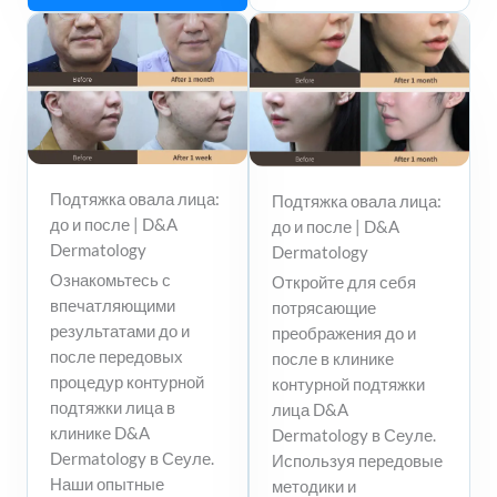
Подтяжка овала лица:
Подтяжка овала лица:
до и после | D&A
до и после | D&A
Dermatology
Dermatology
Ознакомьтесь с
Откройте для себя
впечатляющими
потрясающие
результатами до и
преображения до и
после передовых
после в клинике
процедур контурной
контурной подтяжки
подтяжки лица в
лица D&A
клинике D&A
Dermatology в Сеуле.
Dermatology в Сеуле.
Используя передовые
Наши опытные
методики и