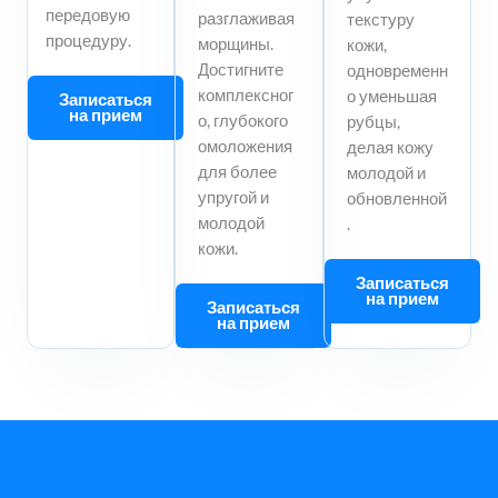
передовую
разглаживая
текстуру
процедуру.
морщины.
кожи,
Достигните
одновременн
комплексног
о уменьшая
Записаться
на прием
о, глубокого
рубцы,
омоложения
делая кожу
для более
молодой и
упругой и
обновленной
молодой
.
кожи.
Записаться
на прием
Записаться
на прием