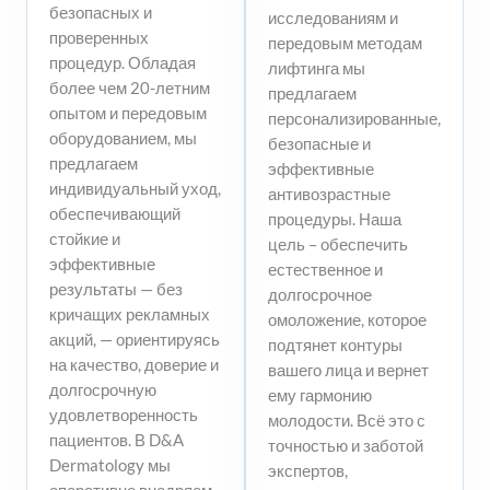
безопасных и
исследованиям и
проверенных
передовым методам
процедур. Обладая
лифтинга мы
более чем 20-летним
предлагаем
опытом и передовым
персонализированные,
оборудованием, мы
безопасные и
предлагаем
эффективные
индивидуальный уход,
антивозрастные
обеспечивающий
процедуры. Наша
стойкие и
цель – обеспечить
эффективные
естественное и
результаты — без
долгосрочное
кричащих рекламных
омоложение, которое
акций, — ориентируясь
подтянет контуры
на качество, доверие и
вашего лица и вернет
долгосрочную
ему гармонию
удовлетворенность
молодости. Всё это с
пациентов. В D&A
точностью и заботой
Dermatology мы
экспертов,