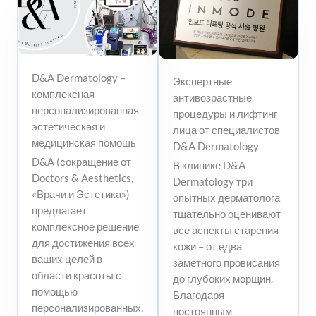
D&A Dermatology –
Экспертные
комплексная
антивозрастные
персонализированная
процедуры и лифтинг
эстетическая и
лица от специалистов
медицинская помощь
D&A Dermatology
D&A (сокращение от
В клинике D&A
Doctors & Aesthetics,
Dermatology три
«Врачи и Эстетика»)
опытных дерматолога
предлагает
тщательно оценивают
комплексное решение
все аспекты старения
для достижения всех
кожи – от едва
ваших целей в
заметного провисания
области красоты с
до глубоких морщин.
помощью
Благодаря
персонализированных,
постоянным