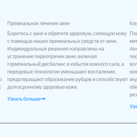
Премиальное лечение акне
Кл
Боритесь с акне и обретите здоровую, сияющую кожу
По
с помощью наших премиальных средств от акне.
ме
Индивидуальные решения направлены на
Alo
устранение первопричин акне, включая
пе
гормональный дисбаланс и избыток кожного сала, а
вол
передовые технологии уменьшают воспаление,
ко
о
предотвращают образование рубцов и способствуют
ин
х
долгосрочному здоровью кожи.
об
рез
Узнать больше
Уз