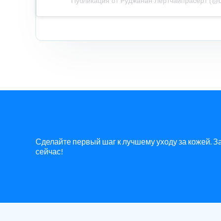
Публикация от Руджанан Лертчайпрасерт (@d
Сделайте первый шаг к лучшему уходу за кожей. 
сейчас!