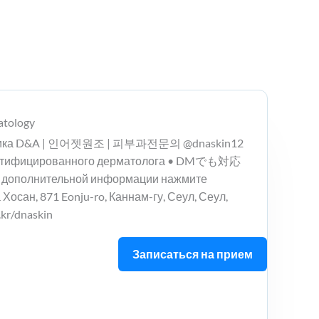
tology
иника D&A | 인어젯원조 | 피부과전문의 @dnaskin12
ертифицированного дерматолога • DMでも対応
дополнительной информации нажмите
Хосан, 871 Eonju-ro, Каннам-гу, Сеул, Сеул,
.kr/dnaskin
Записаться на прием