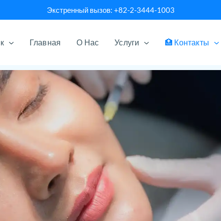
Экстренный вызов: +82-2-3444-1003
ык
Главная
О Нас
Услуги
🏥 Контакты