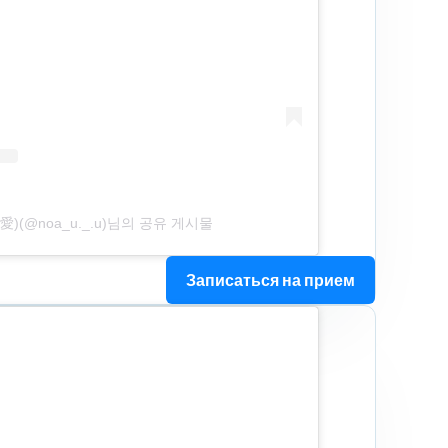
(@noa_u._.u)님의 공유 게시물
Записаться на прием