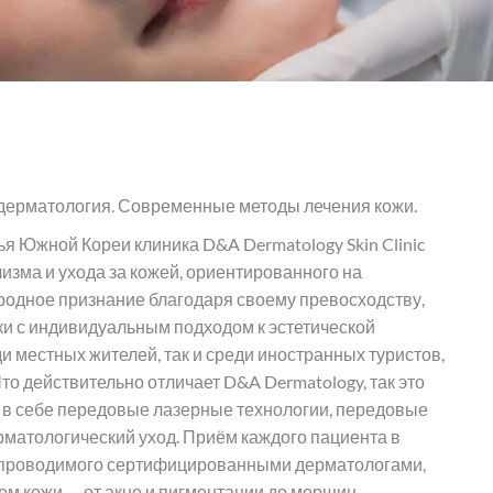
дерматология. Современные методы лечения кожи.
я Южной Кореи клиника D&A Dermatology Skin Clinic
изма и ухода за кожей, ориентированного на
родное признание благодаря своему превосходству,
и с индивидуальным подходом к эстетической
и местных жителей, так и среди иностранных туристов,
о действительно отличает D&A Dermatology, так это
й в себе передовые лазерные технологии, передовые
матологический уход. Приём каждого пациента в
и, проводимого сертифицированными дерматологами,
м кожи — от акне и пигментации до морщин,