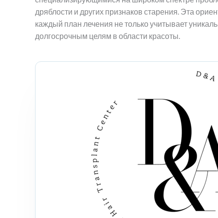
дряблости и других признаков старения. Эта орие
каждый план лечения не только учитывает уникальн
долгосрочным целям в области красоты.