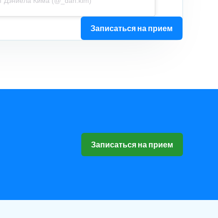
т Дэниела Кима (@_dan.kim)
Записаться на прием
Записаться на прием