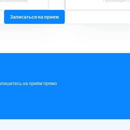
oodadledledle)
Публикация о
Записаться на прием
Запишитесь на приём прямо