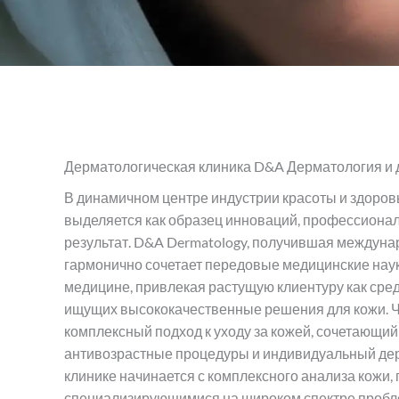
Дерматологическая клиника D&A Дерматология и 
В динамичном центре индустрии красоты и здоровь
выделяется как образец инноваций, профессионал
результат. D&A Dermatology, получившая междуна
гармонично сочетает передовые медицинские наук
медицине, привлекая растущую клиентуру как сред
ищущих высококачественные решения для кожи. Чт
комплексный подход к уходу за кожей, сочетающи
антивозрастные процедуры и индивидуальный дер
клинике начинается с комплексного анализа кож
специализирующимися на широком спектре пробле