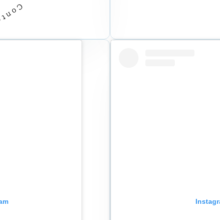
ram
Insta