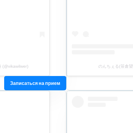
(@vikawilwer)
のんちぇる(笹倉望愛)
Записаться на прием