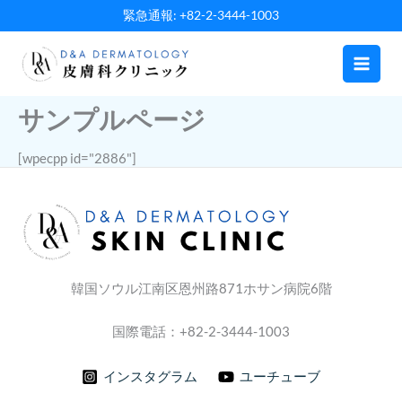
内
緊急通報: +82-2-3444-1003
容
を
ス
キ
サンプルページ
ッ
プ
[wpecpp id="2886"]
韓国ソウル江南区恩州路871ホサン病院6階
国際電話：+82-2-3444-1003
インスタグラム
ユーチューブ