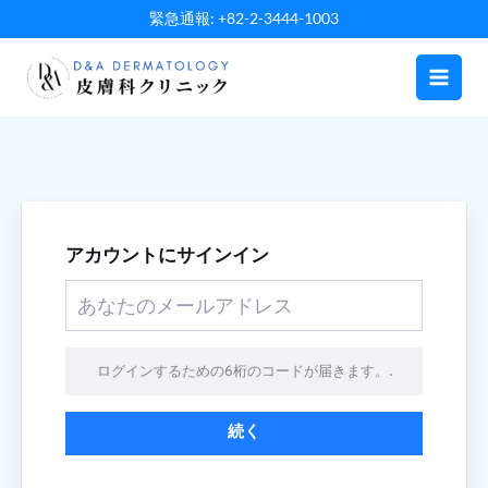
内
緊急通報: +82-2-3444-1003
容
を
ス
キ
ッ
プ
アカウントにサインイン
ログインするための6桁のコードが届きます。.
続く