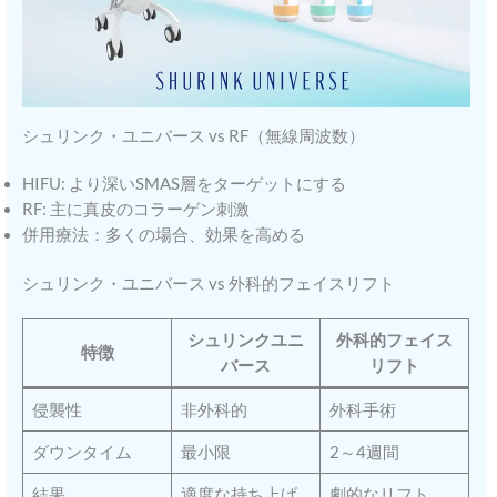
シュリンク・ユニバース vs RF（無線周波数）
HIFU: より深いSMAS層をターゲットにする
RF: 主に真皮のコラーゲン刺激
併用療法：多くの場合、効果を高める
シュリンク・ユニバース vs 外科的フェイスリフト
シュリンクユニ
外科的フェイス
特徴
バース
リフト
侵襲性
非外科的
外科手術
ダウンタイム
最小限
2～4週間
結果
適度な持ち上げ
劇的なリフト