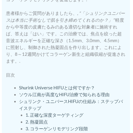
患者様からご質問がありましたら、,
“「シュリンクユニバー
スは本当に手術なしで肌を引き締めてくれるのか？」”
軽度
から中等度の皮膚たるみのある適切な対象者に施術すれ
ば、答えは「はい」です。この治療では、焦点を絞った超
音波エネルギーを正確な深さ（1.5mm、3.0mm、4.5mm）
に照射し、制御された熱凝固点を作り出します。これによ
り、8～12週間かけてコラーゲン新生と組織収縮が促進され
ます。.
目次
Shurink Universe HIFUとは何ですか？
ソウル江南が高度なHIFU治療で知られる理由
シュリンク・ユニバースHIFUの仕組み：ステップバ
イステップ
1. 正確な深度ターゲティング
2. 熱凝固点
3. コラーゲンリモデリング段階