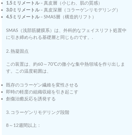
1.5ミリメートル
– 真皮層（小じわ、肌の質感）
3.0ミリメートル
– 真皮深層（コラーゲンリモデリング）
4.5ミリメートル
– SMAS層（構造的リフト）
SMAS（浅部筋腱膜系）は、外科的なフェイスリフト処置中
に引き締められる基礎層と同じものです。.
2. 熱凝固点
この装置は、約60～70℃の微小な集中熱領域を作り出しま
す。この温度範囲は、
既存のコラーゲン繊維を変性させる
即時の軽度の組織収縮を引き起こす
創傷治癒反応を誘発する
3. コラーゲンリモデリング段階
8～12週間以上：