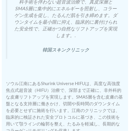
科手術を伴わない超音波治療で、真皮深層と
SMAS層に集中的にエネルギーを照射し、コラー
ゲン生成を促し、たるんだ肌を引き締めます。ダ
ウンタイムを最小限に抑え、臨床的に裏付けられ
た安全性で、正確かつ自然なリフトアップを実現
します。.
韓国スキンクリニック
ソウル江南にあるShurink Universe HIFUは、高度な高強度
焦点式超音波（HIFU）治療で、深部まで正確に、非外科的
な皮膚リフトアップを実現します。SMAS層を含む皮膚の基
盤となる支持層に働きかけ、切開や長時間のダウンタイム
を必要とせずに施術を行います。江南のクリニックでは、
臨床的に検証された安全プロトコルに基づき、この技術を
用いて顎ラインの輪郭を整え、たるみを軽減し、長期的な
コラーゲンリモデリングを促進します。.