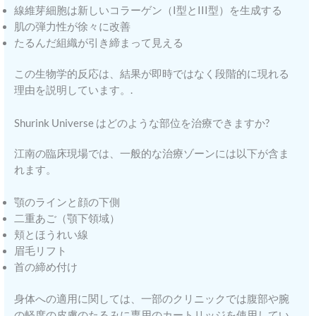
線維芽細胞は新しいコラーゲン（I型とIII型）を生成する
肌の弾力性が徐々に改善
たるんだ組織が引き締まって見える
この生物学的反応は、結果が即時ではなく段階的に現れる
理由を説明しています。.
Shurink Universe はどのような部位を治療できますか?
江南の臨床現場では、一般的な治療ゾーンには以下が含ま
れます。
顎のラインと顔の下側
二重あご（顎下領域）
頬とほうれい線
眉毛リフト
首の締め付け
身体への適用に関しては、一部のクリニックでは腹部や腕
の軽度の皮膚のたるみに専用のカートリッジを使用してい