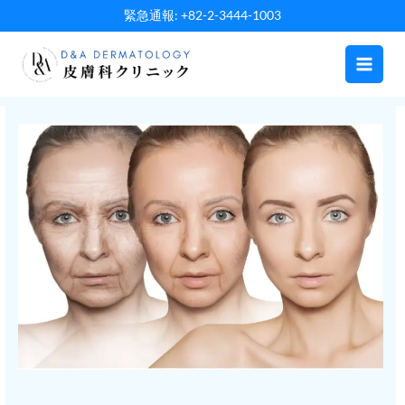
内
緊急通報: +82-2-3444-1003
容
を
ス
キ
ッ
プ