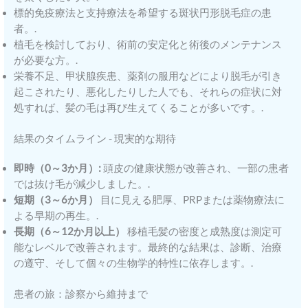
標的免疫療法と支持療法を希望する斑状円形脱毛症の患
者。.
植毛を検討しており、術前の安定化と術後のメンテナンス
が必要な方。.
栄養不足、甲状腺疾患、薬剤の服用などにより脱毛が引き
起こされたり、悪化したりした人でも、それらの症状に対
処すれば、髪の毛は再び生えてくることが多いです。.
結果のタイムライン - 現実的な期待
即時（0～3か月）:
頭皮の健康状態が改善され、一部の患者
では抜け毛が減少しました。.
短期（3～6か月）
目に見える肥厚、PRPまたは薬物療法に
よる早期の再生。.
長期（6～12か月以上）
移植毛髪の密度と成熟度は測定可
能なレベルで改善されます。最終的な結果は、診断、治療
の遵守、そして個々の生物学的特性に依存します。.
患者の旅：診察から維持まで