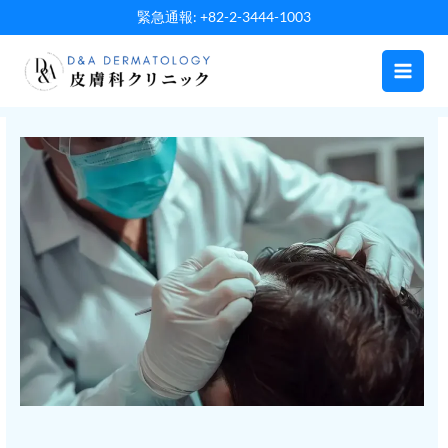
内
緊急通報: +82-2-3444-1003
容
を
ス
キ
ッ
プ