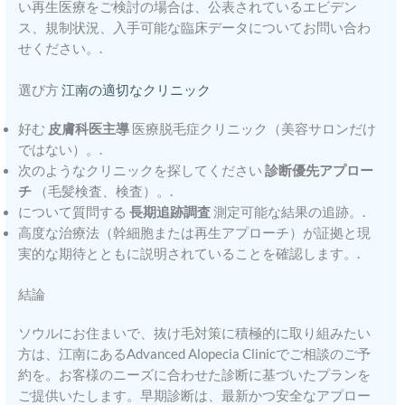
い再生医療をご検討の場合は、公表されているエビデン
ス、規制状況、入手可能な臨床データについてお問い合わ
せください。.
選び方
江南の適切なクリニック
好む
皮膚科医主導
医療脱毛症クリニック（美容サロンだけ
ではない）。.
次のようなクリニックを探してください
診断優先アプロー
チ
（毛髪検査、検査）。.
について質問する
長期追跡調査
測定可能な結果の追跡。.
高度な治療法（幹細胞または再生アプローチ）が証拠と現
実的な期待とともに説明されていることを確認します。.
結論
ソウルにお住まいで、抜け毛対策に積極的に取り組みたい
方は、江南にあるAdvanced Alopecia Clinicでご相談のご予
約を。お客様のニーズに合わせた診断に基づいたプランを
ご提供いたします。早期診断は、最新かつ安全なアプロー