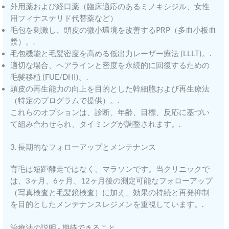
外用薬および経口薬（臨床適応のあるミノキシジル、女性
用フィナステリド代替薬など）
毛包を刺激し、頭皮の微小環境を改善するPRP（多血小板血
漿）。.
毛包機能と毛髪密度を高める低出力レーザー療法 (LLLT)。.
適切な場合、ヘアラインと密度を永続的に回復するための
毛髪移植 (FUE/DHI)。.
頭皮の再生能力の向上を目的とした幹細胞および再生療法
（特定のプログラムで提供）。.
これらのオプションは、診断、年齢、目標、反応に基づい
て組み合わせられ、タイミングが調整されます。.
3. 長期的なフォローアップとメンテナンス
育毛は短距離走ではなく、マラソンです。当クリニックで
は、3ヶ月、6ヶ月、12ヶ月後の測定可能なフォローアップ
（写真検査と毛髪鏡検査）に加え、効果の持続と再発抑制
を目的としたメンテナンスレジメンを重視しています。.
治療法の説明 - 期待できること