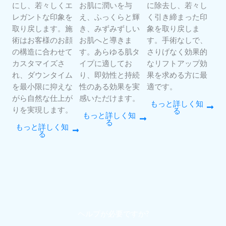
にし、若々しくエ
お肌に潤いを与
に除去し、若々し
レガントな印象を
え、ふっくらと輝
く引き締まった印
取り戻します。施
き、みずみずしい
象を取り戻しま
術はお客様のお顔
お肌へと導きま
す。手術なしで、
の構造に合わせて
す。あらゆる肌タ
さりげなく効果的
カスタマイズさ
イプに適してお
なリフトアップ効
れ、ダウンタイム
り、即効性と持続
果を求める方に最
を最小限に抑えな
性のある効果を実
適です。
がら自然な仕上が
感いただけます。
もっと詳しく知
りを実現します。
る
もっと詳しく知
る
もっと詳しく知
る
ヘルプが必要ですか?