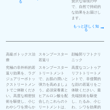
贅沢な環境の中
る
で、自然で持続的
な効果をお届けし
ます。
もっと詳しく知
る
高級ボトックス治
スキンブースター
顔輪郭リフトクリ
療
若返り
ニック
究極の非外科的若
スキンブースター
高度なコントゥア
返り効果を、ラグ
トリートメント
リフトトリートメ
ジュアリーボトッ
で、お肌の潤いと
ントで、非侵襲的
クストリートメン
弾力を高めましょ
な顔の若返りをご
トでご体験くださ
う。必須栄養素と
体験ください。最
い。高度な精密技
ヒアルロン酸を配
先端技術を駆使
術を駆使し、小じ
合したこれらのト
し、たるみ、小じ
わやシワを滑らか
リートメントは、
わ、シワを効果的