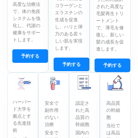
高度な治療法
コラーゲンと
された高度な
で、体の免疫
エラスチンの
毛髪再生トリ
システムを強
生成を促進
ートメント
化し、代謝の
し、ハリと弾
で、薄毛を修
健康をサポー
力のある若々
復し、新しい
トします。
しい肌を実現
髪の成長を促
します。
進します。
予約する
予約する
予約する
ハーバー
安全で
認定さ
高品質
ド大学を
副作用
れた高
の幹細
拠点とす
のない
品質の
胞
る先進技
治療
幹細胞
当社で
術
安全で
国内の
は高品