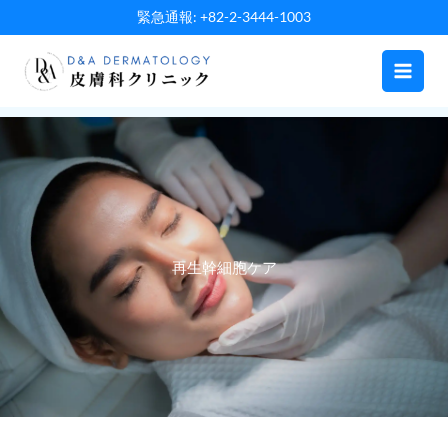
内
緊急通報: +82-2-3444-1003
容
を
ス
キ
ッ
プ
再生幹細胞ケア