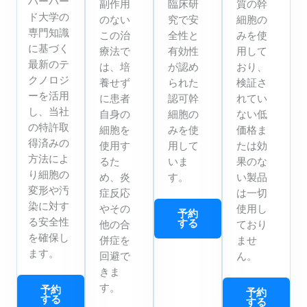
ハーバー
副作用
臨床研
質の幹
ド大学の
のない
究で安
細胞の
専門知識
この治
全性と
みを使
に基づく
療法で
有効性
用して
最新のテ
は、培
が認め
おり、
クノロジ
養せず
られた
検証さ
ーを活用
に患者
認可幹
れてい
し、当社
自身の
細胞の
ない低
の特許取
細胞を
みを使
価格ま
得済みの
使用す
用して
たは効
方法によ
るた
いま
果のな
り細胞の
め、炎
す。
い製品
変形や汚
症反応
は一切
染に対す
やその
使用し
予約
る安全性
する
他の合
ており
を確保し
併症を
ませ
ます。
回避で
ん。
きま
す。
予約
予約
する
する