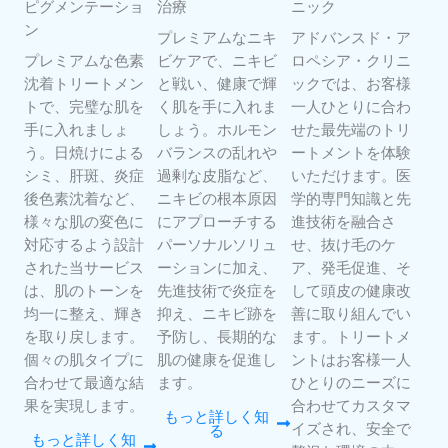
ピグメンテーショ
治療
ニック
ン
プレミアムなニキ
アドバンスド・ア
プレミアムな色素
ビケアで、ニキビ
ロペシア・クリニ
沈着トリートメン
と戦い、健康で輝
ックでは、お客様
トで、完璧な肌を
く肌を手に入れま
一人ひとりに合わ
手に入れましょ
しょう。ホルモン
せた最先端のトリ
う。日焼けによる
バランスの乱れや
ートメントを体験
シミ、肝斑、炎症
過剰な皮脂など、
いただけます。医
後色素沈着など、
ニキビの根本原因
学的専門知識と先
様々な肌の変色に
にアプローチする
進技術を融合さ
対応するよう設計
パーソナルソリュ
せ、抜け毛のケ
された当サービス
ーションに加え、
ア、発毛促進、そ
は、肌のトーンを
先進技術で炎症を
して頭皮の健康改
均一に整え、輝き
抑え、ニキビ跡を
善に取り組んでい
を取り戻します。
予防し、長期的な
ます。トリートメ
個々の肌タイプに
肌の健康を促進し
ントはお客様一人
合わせて最適な結
ます。
ひとりのニーズに
果を実現します。
合わせてカスタマ
もっと詳しく知
イズされ、安全で
る
もっと詳しく知