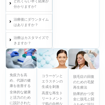
どれくらい早く結果が
分かりますか?
治療後にダウンタイム
はありますか？
治療はカスタマイズで
きますか？
免疫力を高
コラーゲンと
脱毛症の回復
め、代謝の健
エラスチンの
のための毛髪
康を改善する
生成を刺激
再生療法
全体的な健康
高度な再生ト
効果的かつ安
と活力のため
リートメント
全に脱毛と闘
に設計された
で肌の自然な
うために設計