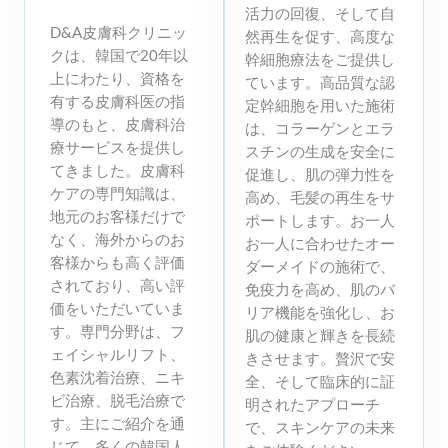
活力の回復、そして自
D&A皮膚科クリニッ
然再生を促す、高度な
クは、韓国で20年以
幹細胞療法をご提供し
上にわたり、資格を
ています。高品質な認
有する皮膚科医の指
定幹細胞を用いた施術
導のもと、皮膚科治
は、コラーゲンとエラ
療サービスを提供し
スチンの生成を安全に
てきました。皮膚科
促進し、肌の弾力性を
ケアの専門知識は、
高め、毛髪の再生をサ
地元のお客様だけで
ポートします。お一人
なく、海外からのお
お一人に合わせたオー
客様からも高く評価
ダーメイドの施術で、
されており、高い評
免疫力を高め、肌のバ
価をいただいていま
リア機能を強化し、お
す。専門分野は、フ
肌の健康と輝きを長続
ェイシャルリフト、
きさせます。贅沢で安
色素沈着治療、ニキ
全、そして臨床的に証
ビ治療、脱毛治療で
明されたアプローチ
す。主にご紹介を通
で、スキンケアの未来
じて、多くの韓国人