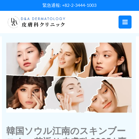
内
緊急通報: +82-2-3444-1003
容
を
ス
キ
ッ
プ
韓国ソウル江南のスキンブー