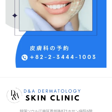
韓国ソウル江南区恩州路871ホサン病院6階