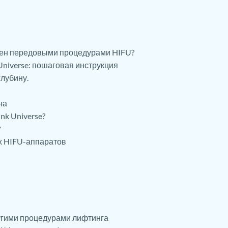
тен передовыми процедурами HIFU?
Universe: пошаговая инструкция
глубину.
на
nk Universe?
?
ых HIFU-аппаратов
другими процедурами лифтинга