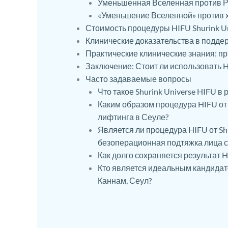
Уменьшенная Вселенная против Р
«Уменьшение Вселенной» против 
Стоимость процедуры HIFU Shurink Un
Клинические доказательства в подде
Практические клинические знания: пр
Заключение: Стоит ли использовать HI
Часто задаваемые вопросы
Что такое Shurink Universe HIFU в
Каким образом процедура HIFU от 
лифтинга в Сеуле?
Является ли процедура HIFU от Sh
безоперационная подтяжка лица с
Как долго сохраняется результат 
Кто является идеальным кандидато
Каннам, Сеул?