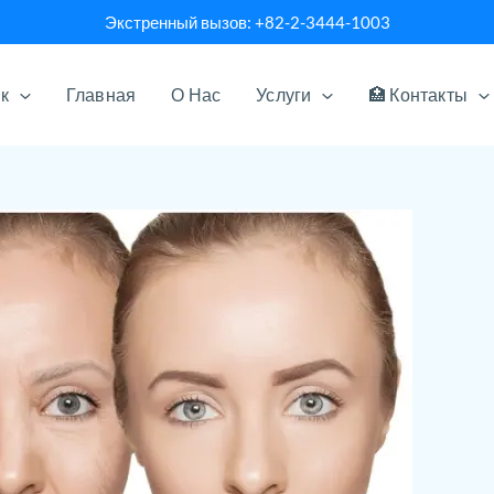
Экстренный вызов: +82-2-3444-1003
ык
Главная
О Нас
Услуги
🏥 Контакты