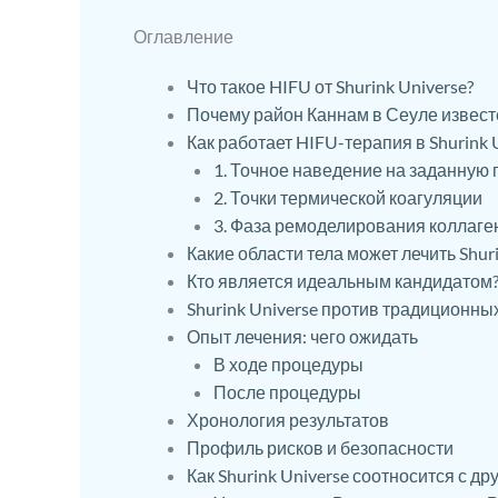
Оглавление
Что такое HIFU от Shurink Universe?
Почему район Каннам в Сеуле извес
Как работает HIFU-терапия в Shurink 
1. Точное наведение на заданную 
2. Точки термической коагуляции
3. Фаза ремоделирования коллаге
Какие области тела может лечить Shuri
Кто является идеальным кандидатом
Shurink Universe против традиционн
Опыт лечения: чего ожидать
В ходе процедуры
После процедуры
Хронология результатов
Профиль рисков и безопасности
Как Shurink Universe соотносится с 