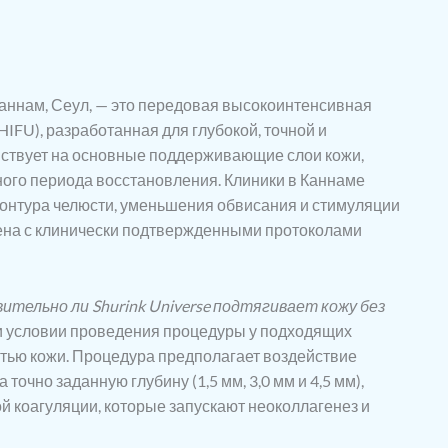
Каннам, Сеул, — это передовая высокоинтенсивная
IFU), разработанная для глубокой, точной и
йствует на основные поддерживающие слои кожи,
ного периода восстановления. Клиники в Каннаме
контура челюсти, уменьшения обвисания и стимуляции
ена с клинически подтвержденными протоколами
ительно ли Shurink Universe подтягивает кожу без
и условии проведения процедуры у подходящих
стью кожи. Процедура предполагает воздействие
очно заданную глубину (1,5 мм, 3,0 мм и 4,5 мм),
й коагуляции, которые запускают неоколлагенез и