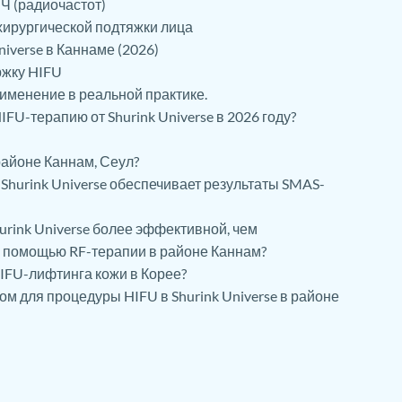
Ч (радиочастот)
хирургической подтяжки лица
iverse в Каннаме (2026)
ржку HIFU
именение в реальной практике.
FU-терапию от Shurink Universe в 2026 году?
 районе Каннам, Сеул?
Shurink Universe обеспечивает результаты SMAS-
urink Universe более эффективной, чем
 помощью RF-терапии в районе Каннам?
HIFU-лифтинга кожи в Корее?
м для процедуры HIFU в Shurink Universe в районе