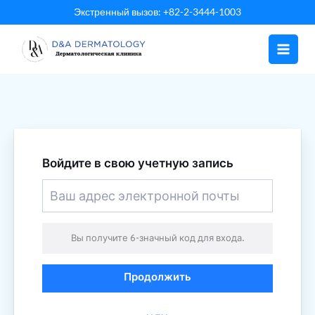
Перейти
Экстренный вызов: +82-2-3444-1003
к
содержанию
Войдите в свою учетную запись
Вы получите 6-значный код для входа.
Продолжить