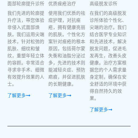
面部轮廓提升诊所
优质痤疮治疗
高级脱发诊所
我们先进的轮廓提
使用我们优质的祛
在我们的高级脱发
升疗法，带您体验
痘护理，对抗痤
诊所体验个性化、
非侵入式面部焕
疮，拥有健康亮丽
尖端的治疗。我们
肤。我们运用尖端
的肌肤。个性化方
结合医学专业知识
技术，针对松弛的
案针对痤疮的根本
和先进技术，解决
肌肤、细纹和皱
原因，包括荷尔蒙
脱发问题，促进毛
纹，重塑年轻立体
失衡和油脂分泌过
发再生，改善头皮
的容颜。非常适合
多，先进的技术则
健康。治疗方案根
寻求非手术、细微
能减轻炎症、预防
据您的个人需求量
有效提升效果的人
疤痕，并促进肌肤
身定制，确保在安
士。
的长期健康。
全舒适的环境中获
得自然持久的效
了解更多
了解更多
果。
了解更多