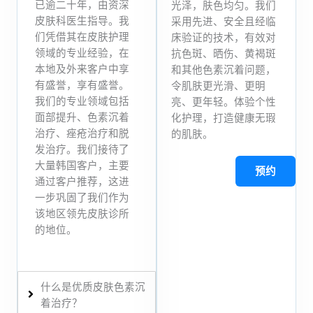
已逾二十年，由资深
光泽，肤色均匀。我们
皮肤科医生指导。我
采用先进、安全且经临
们凭借其在皮肤护理
床验证的技术，有效对
领域的专业经验，在
抗色斑、晒伤、黄褐斑
本地及外来客户中享
和其他色素沉着问题，
有盛誉，享有盛誉。
令肌肤更光滑、更明
我们的专业领域包括
亮、更年轻。体验个性
面部提升、色素沉着
化护理，打造健康无瑕
治疗、痤疮治疗和脱
的肌肤。
发治疗。我们接待了
大量韩国客户，主要
预约
通过客户推荐，这进
一步巩固了我们作为
该地区领先皮肤诊所
的地位。
什么是优质皮肤色素沉
着治疗？