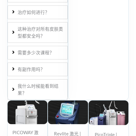
治疗如何进行？
这种治疗对所有皮肤类
型都安全吗？
需要多少次课程？
有副作用吗？
我什么时候能看到结
果？
PICOWAY 激
Revlite 激光 |
PicoTriple |