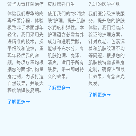
奢华肉毒杆菌治疗
皮肤增强再生
先进的医学护肤
体验我们奢华的肉
使用我们的“水润焕
我们医疗级护肤服
毒杆菌疗程，体验
肤”护理，提升肌肤
务，提升您的护肤
极致非手术面部年
水润度和弹性。本
体验。我们经临床
轻化。我们采用先
护理蕴含必需营养
验证的护理方案，
进精准的技术，抚
成分和透明质酸，
针对衰老、色素沉
平细纹和皱纹，重
能够补充水分，令
着和肌肤纹理不均
现年轻优雅的容
肌肤饱满、亮泽、
等问题，根据您的
颜。每项疗程均根
清爽。适用于所有
肌肤独特需求量身
据您的面部结构量
肤质，带来即时持
定制，确保达到最
身定制，力求打造
久的效果。
佳效果，令您容光
自然效果，并最大
焕发。
了解更多
程度缩短恢复期。
了解更多
了解更多