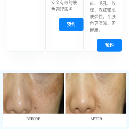
安全有效的肤
疵、毛孔、纹
色调理服务。
理、泛红和肌
肤弹性，令肤
色更清晰、更
预约
健康。
预约