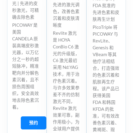
光 | 先进的皮
先进的激光调
FDA 批准的
秒激光，可精
色，改善色素
先进色素和皮
确去除色素
沉着和皮肤清
肤再生计划
PICOWAY 是
晰度
PicoTriple 将
美国
Revlite 激光
PICOWAY 与
CANDELA 原
是 HOYA
RevLite、
装高端皮秒激
ConBio C6 激
Genesis 和
光器，以万亿
光的升级版，
VBeam 等其
分之一秒的超
C6 激光最初
他疗法相结
短脉冲，精准
采用 Nd:YAG
合，打造强效
靶向并分解色
技术，用于治
的色素沉着和
素沉着，且不
疗色素沉着。
肌肤再生疗
损伤周围组
与许多效果参
程。该产品已
织，安全高效
差不齐的仿制
获得美国
地去除色素沉
激光不同，
FDA 和韩国
着。
Revlite 激光
KFDA 的批
效果可靠，副
准，可有效改
作用极小，为
预约
善色素沉着、
全球用户提供
黄褐斑、瑕