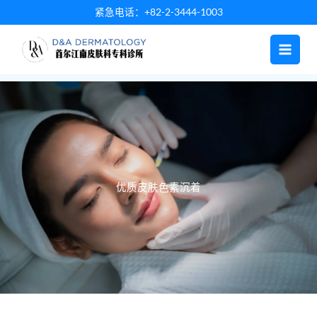
跳
紧急电话：+82-2-3444-1003
至
内
容
优质皮肤色素沉着