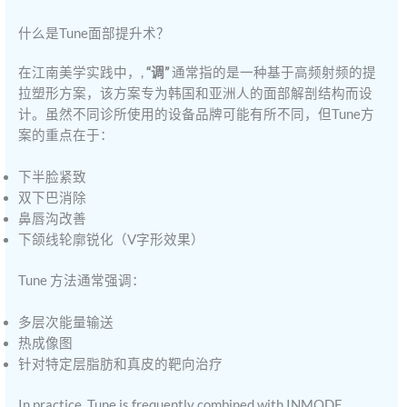
什么是Tune面部提升术？
在江南美学实践中，,
“调”
通常指的是一种基于高频射频的提
拉塑形方案，该方案专为韩国和亚洲人的面部解剖结构而设
计。虽然不同诊所使用的设备品牌可能有所不同，但Tune方
案的重点在于：
下半脸紧致
双下巴消除
鼻唇沟改善
下颌线轮廓锐化（V字形效果）
Tune 方法通常强调：
多层次能量输送
热成像图
针对特定层脂肪和真皮的靶向治疗
In practice, Tune is frequently combined with INMODE