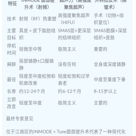
INMODE 面部提
超声刀（高强度
外科拉皮术（除
特征
升术（射频）
聚焦超声）
皱术）
高强度聚焦超声
手术（切除+组
技术
射频（RF）热重塑
（HIFU）
织复位）
主要
真皮 + 皮下脂肪组
SMAS层+更深层
SMAS筋膜+深层
目标
织
的结缔组织
组织+皮肤
停机
轻微至中等
极简主义
重要的
时间
局部镇静±口服镇
麻醉
没有任何
全身或深度镇静
静
轻度至中度松弛和
轻度松弛和过早
最佳
中度至重度下垂
轮廓改善
衰老
长寿
约12-24个月
约6-12个月
8-15岁以上
立即
轻度至中度
极简主义
主要的
改变
最终专家意见
位于江南区的INMODE + Tune面部提升术代表了一种现代化