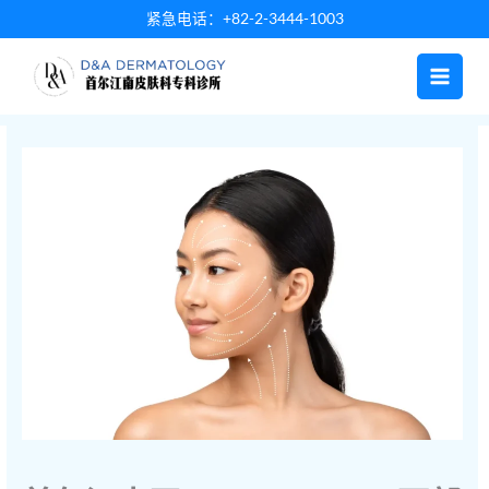
跳
紧急电话：+82-2-3444-1003
至
内
容