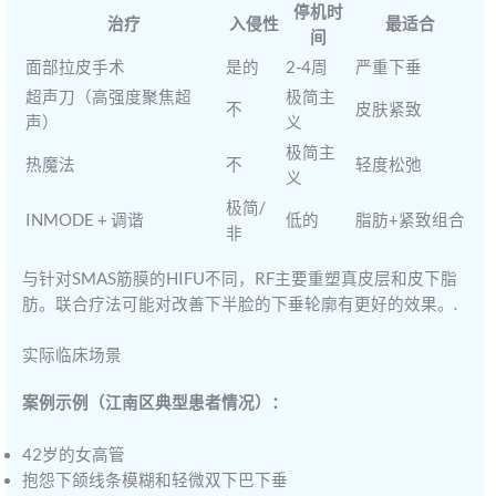
停机时
治疗
入侵性
最适合
间
面部拉皮手术
是的
2-4周
严重下垂
超声刀（高强度聚焦超
极简主
不
皮肤紧致
声）
义
极简主
热魔法
不
轻度松弛
义
极简/
INMODE + 调谐
低的
脂肪+紧致组合
非
与针对SMAS筋膜的HIFU不同，RF主要重塑真皮层和皮下脂
肪。联合疗法可能对改善下半脸的下垂轮廓有更好的效果。.
实际临床场景
案例示例（江南区典型患者情况）：
42岁的女高管
抱怨下颌线条模糊和轻微双下巴下垂