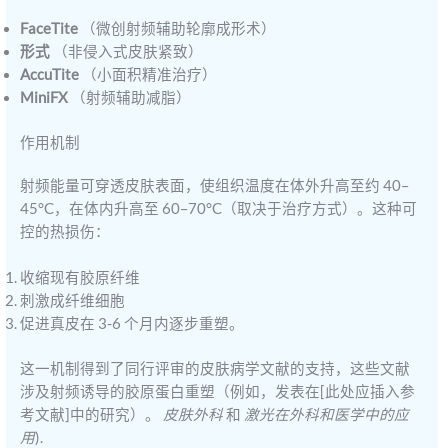
FaceTite
（微创射频辅助轮廓成形术）
形式
（非侵入式皮肤紧致）
AccuTite
（小面积精准治疗）
MiniFX
（射频辅助减脂）
作用机制
射频能量可穿透皮肤表面，使组织温度在体外升高至约 40–
45°C，在体内升高至 60–70°C（取决于治疗方式）。这种可
控的热损伤：
收缩现有胶原纤维
刺激成纤维细胞
促进真皮在 3-6 个月内逐步重塑。
这一机制得到了同行评审的皮肤病学文献的支持，这些文献
涉及射频诱导的胶原蛋白重塑（例如，发表在[此处应插入参
考文献]中的研究）。
皮肤外科
和
激光在外科和医学中的应
用
).