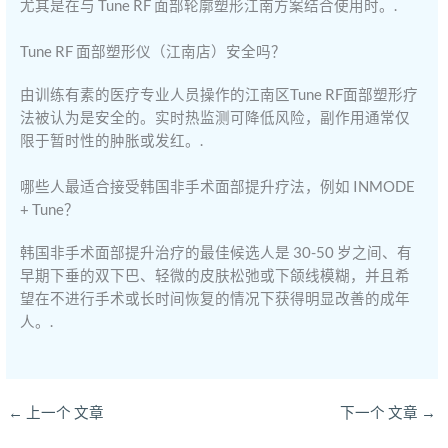
尤其是在与 Tune RF 面部轮廓塑形江南方案结合使用时。.
Tune RF 面部塑形仪（江南店）安全吗？
由训练有素的医疗专业人员操作的江南区Tune RF面部塑形疗
法被认为是安全的。实时热监测可降低风险，副作用通常仅
限于暂时性的肿胀或发红。.
哪些人最适合接受韩国非手术面部提升疗法，例如 INMODE
+ Tune？
韩国非手术面部提升治疗的最佳候选人是 30-50 岁之间、有
早期下垂的双下巴、轻微的皮肤松弛或下颌线模糊，并且希
望在不进行手术或长时间恢复的情况下获得明显改善的成年
人。.
←
上一个 文章
下一个 文章
→