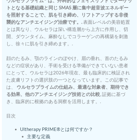
ウルセラプライム
は、外科的なフェイスリフトでターゲッ
トとなる基礎組織と同じ SMAS 層に集中超音波エネルギー
を照射することで、肌を引き締め、リフトアップする非侵
襲的なアンチエイジング治療です。.
表面レベルの美容処置
とは異なり、ウルセラは深い構造層から上方に作用し、切
開、ダウンタイム、麻酔なしでコラーゲンの再構築を刺激
し、徐々に肌を引き締めます。.
顔のたるみ、顎のラインのぼやけ、眉の垂れ、首のたるみ
などの症状があり、手術を受ける準備ができていない患者
にとって、ウルセラは2026年現在、最も臨床的に検証され
た皮膚リフトの選択肢の一つとなっています。この記事で
は、
ウルセラプライムの仕組み、最適な対象者、期待でき
る効果、他のアンチエイジング技術との比較
, 証拠に基づ
き、臨床的に根拠のある洞察を活用します。.
目次
Ultherapy PRIME®とは何ですか？
主要な定義