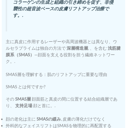
コラーゲンの生成と組織の引き締めを促す、非侵
襲性の超音波ベースの皮膚リフトアップ治療で
す。.
主に真皮に作用するレーザーや高周波機器とは異なり、ウ
ルセラプライムは独自の方法で
深層構造層
, 、を含む
浅筋腱
膜系（SMAS）
—顔面を支える役割を担う繊維ネットワー
ク。.
SMAS層を理解する：肌のリフトアップに重要な理由
SMAS とは何ですか?
その
SMAS層
顔面筋と真皮の間に位置する結合組織層であ
り、
支持足場
顔と首に。.
顔の老化は主に
SMASの緩み
, 皮膚の薄化だけでなく
外科的なフェイスリフトはSMASを物理的に再配置する