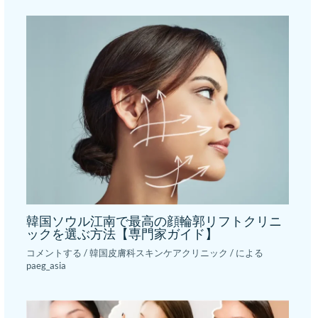
韓国ソウル江南で最高の顔輪郭リフトクリニ
ックを選ぶ方法【専門家ガイド】
コメントする
/
韓国皮膚科スキンケアクリニック
/ による
paeg_asia