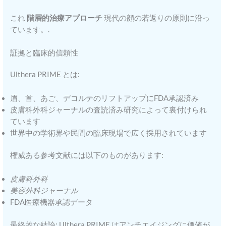
これ
階層的治療アプローチ
現代の顔の若返りの原則に沿っ
ています。.
証拠と臨床的信頼性
Ulthera PRIME とは:
眉、首、あご、デコルテのリフトアップにFDA承認済み
皮膚科外科ジャーナルの査読済み研究によって裏付けられ
ています
世界中の学術界や民間の臨床現場で広く採用されています
権威ある参考文献には以下のものがあります:
皮膚科外科
美容外科ジャーナル
FDA医療機器承認データ
最終的な結論: Ulthera PRIME はアンチエイジングに価値が