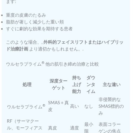
ます:
重度の皮膚のたるみ
脂肪が著しく減少した重い頬
すぐに劇的な効果を期待する患者
このような場合、,
外科的フェイスリフトまたはハイブリッ
ド治療計画
より適切かもしれません。.
®
ウルセラプライム
他の肌引き締め治療と比較
持ち
ダウ
深度ター
処理
上げ
ンタ
主な違い
ゲット
能力
イム
非侵襲的な
SMAS + 真
®
高い
なし
SMAS標的の
ウルセラプライム
皮
み
RF（サーマクー
最小
表面コラー
ル、モーフィアス
真皮
適度
限
ゲンの焦点