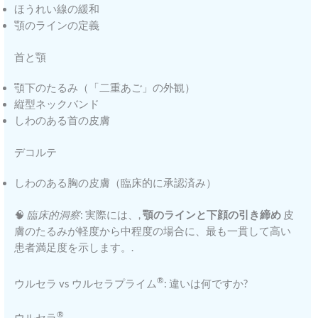
ほうれい線の緩和
顎のラインの定義
首と顎
顎下のたるみ（「二重あご」の外観）
縦型ネックバンド
しわのある首の皮膚
デコルテ
しわのある胸の皮膚（臨床的に承認済み）
🧠
臨床的洞察
: 実際には、,
顎のラインと下顔の引き締め
皮
膚のたるみが軽度から中程度の場合に、最も一貫して高い
患者満足度を示します。.
®
ウルセラ vs ウルセラプライム
: 違いは何ですか?
®
ウルセラ