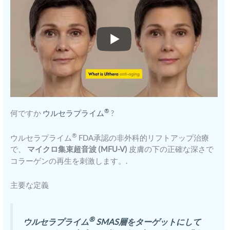
®
何ですか
ウルセラプライム
?
®
ウルセラプライム
FDA承認の非外科的リフトアップ治療
で、
マイクロ集束超音波 (MFU-V)
皮膚の下の正確な深さで
コラーゲンの再生を刺激します。.
主要な定義
®
ウルセラプライム
SMAS層をターゲットにして