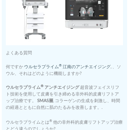
よくある質問
®
何ですか
ウルセラプライム
江南のアンチエイジング
, 、ソ
ウル、それはどのように機能しますか?
®
ウルセラプライム
アンチエイジング
超音波フェイスリフ
ト技術を使用して皮膚を引き締める非外科的皮膚リフトア
ップ治療です。
SMAS層
, コラーゲンの生成を刺激し、時間
の経過とともに自然に肌のたるみを改善します。.
®
ウルセラプライムとは
他の非外科的皮膚リフトアップ治療
とどう違うのでしょうか?