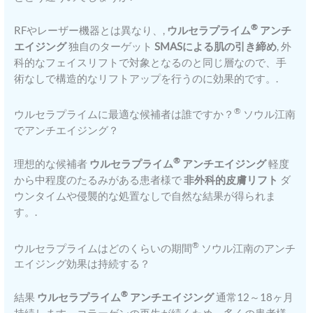
®
RFやレーザー機器とは異なり、,
ウルセラプライム
アンチ
エイジング
独自のターゲット
SMASによる肌の引き締め
, 外
科的なフェイスリフトで対象となるのと同じ層なので、手
術なしで構造的なリフトアップを行うのに効果的です。.
®
ウルセラプライムに最適な候補者は誰ですか？
ソウル江南
でアンチエイジング？
®
理想的な候補者
ウルセラプライム
アンチエイジング
軽度
から中程度のたるみがある患者様で
非外科的皮膚リフト
ダ
ウンタイムや侵襲的な処置なしで自然な結果が得られま
す。.
®
ウルセラプライムはどのくらいの期間
ソウル江南のアンチ
エイジング効果は持続する？
®
結果
ウルセラプライム
アンチエイジング
通常12～18ヶ月