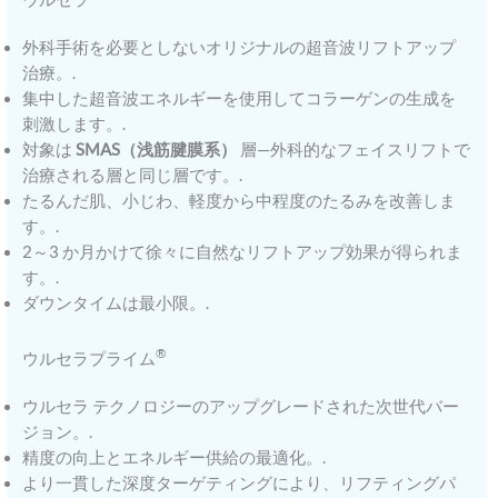
外科手術を必要としないオリジナルの超音波リフトアップ
治療。.
集中した超音波エネルギーを使用してコラーゲンの生成を
刺激します。.
対象は
SMAS（浅筋腱膜系）
層—外科的なフェイスリフトで
治療される層と同じ層です。.
たるんだ肌、小じわ、軽度から中程度のたるみを改善しま
す。.
2～3 か月かけて徐々に自然なリフトアップ効果が得られま
す。.
ダウンタイムは最小限。.
®
ウルセラプライム
ウルセラ テクノロジーのアップグレードされた次世代バー
ジョン。.
精度の向上とエネルギー供給の最適化。.
より一貫した深度ターゲティングにより、リフティングパ