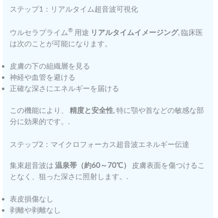
ステップ1：リアルタイム超音波可視化
®
ウルセラプライム
用途
リアルタイムイメージング
, 臨床医
は次のことが可能になります。
皮膚の下の組織層を見る
神経や血管を避ける
正確な深さにエネルギーを届ける
この機能により、
精度と安全性
, 特に顎や首などの敏感な部
分に効果的です。.
ステップ2：マイクロフォーカス超音波エネルギー伝達
集束超音波は
温泉帯（約60～70℃）
皮膚表面を傷つけるこ
となく、狙った深さに照射します。.
表皮損傷なし
剥離や剥離なし