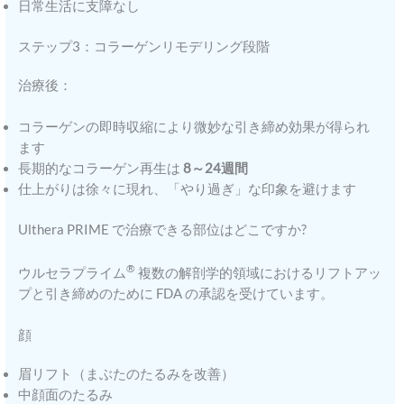
日常生活に支障なし
ステップ3：コラーゲンリモデリング段階
治療後：
コラーゲンの即時収縮により微妙な引き締め効果が得られ
ます
長期的なコラーゲン再生は
8～24週間
仕上がりは徐々に現れ、「やり過ぎ」な印象を避けます
Ulthera PRIME で治療できる部位はどこですか?
®
ウルセラプライム
複数の解剖学的領域におけるリフトアッ
プと引き締めのために FDA の承認を受けています。
顔
眉リフト（まぶたのたるみを改善）
中顔面のたるみ