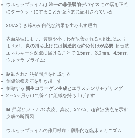
ウルセラプライムは
唯一の非侵襲的デバイス
この層を正確
にターゲットにすることが臨床的に証明されている
SMAS引き締めが自然な結果を生み出す理由
表面処理により、質感や小じわが改善される可能性はあり
ますが、
真の持ち上げには構造的な締め付けが必要
. 超音波
エネルギーを深部に届けることで
1.5mm、3.0mm、4.5mm
,
ウルセラ プライム:
制御された熱凝固点を作成する
創傷治癒反応を引き起こす
刺激する
新生コラーゲン生成とエラスチンリモデリング
2～6ヶ月かけて徐々に組織を持ち上げます
📊
推奨ビジュアル
: 表皮、真皮、SMAS、超音波焦点を示す
皮膚の断面図
ウルセラプライムの作用機序：段階的な臨床メカニズム