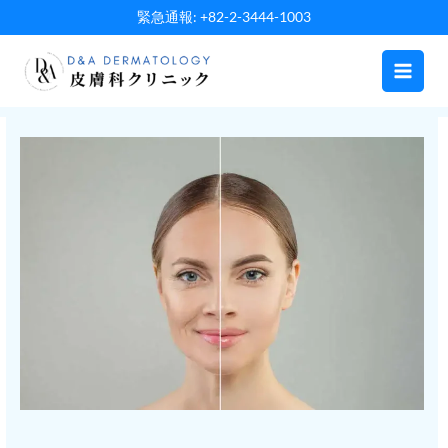
内
緊急通報: +82-2-3444-1003
容
を
ス
キ
ッ
プ