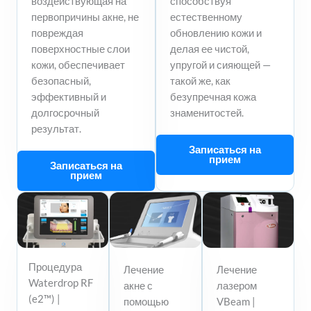
воздействующая на
способствуя
первопричины акне, не
естественному
повреждая
обновлению кожи и
поверхностные слои
делая ее чистой,
кожи, обеспечивает
упругой и сияющей —
безопасный,
такой же, как
эффективный и
безупречная кожа
долгосрочный
знаменитостей.
результат.
Записаться на
прием
Записаться на
прием
Процедура
Лечение
Лечение
Waterdrop RF
акне с
лазером
(e2™) |
помощью
VBeam |