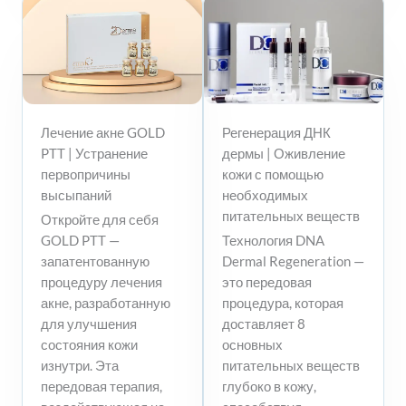
Лечение акне GOLD
Регенерация ДНК
PTT | Устранение
дермы | Оживление
первопричины
кожи с помощью
высыпаний
необходимых
питательных веществ
Откройте для себя
GOLD PTT —
Технология DNA
запатентованную
Dermal Regeneration —
процедуру лечения
это передовая
акне, разработанную
процедура, которая
для улучшения
доставляет 8
состояния кожи
основных
изнутри. Эта
питательных веществ
передовая терапия,
глубоко в кожу,