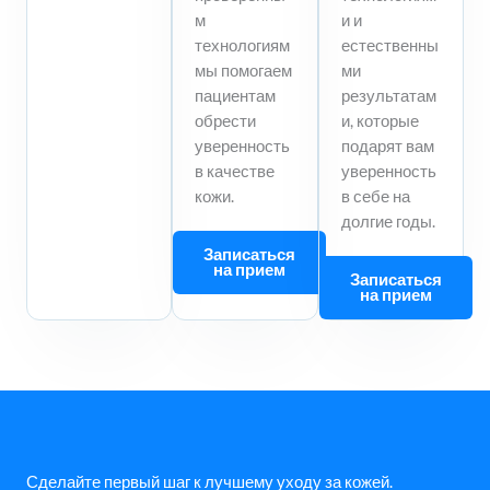
м
и и
технологиям
естественны
мы помогаем
ми
пациентам
результатам
обрести
и, которые
уверенность
подарят вам
в качестве
уверенность
кожи.
в себе на
долгие годы.
Записаться
на прием
Записаться
на прием
Сделайте первый шаг к лучшему уходу за кожей.