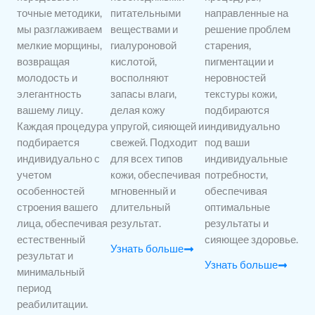
точные методики,
питательными
направленные на
мы разглаживаем
веществами и
решение проблем
мелкие морщины,
гиалуроновой
старения,
возвращая
кислотой,
пигментации и
молодость и
восполняют
неровностей
элегантность
запасы влаги,
текстуры кожи,
вашему лицу.
делая кожу
подбираются
Каждая процедура
упругой, сияющей и
индивидуально
подбирается
свежей. Подходит
под ваши
индивидуально с
для всех типов
индивидуальные
учетом
кожи, обеспечивая
потребности,
особенностей
мгновенный и
обеспечивая
строения вашего
длительный
оптимальные
лица, обеспечивая
результат.
результаты и
естественный
сияющее здоровье.
Узнать больше
результат и
Узнать больше
минимальный
период
реабилитации.