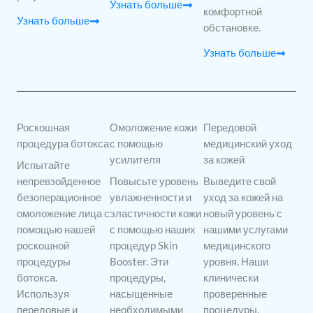
Узнать больше
комфортной
Узнать больше
обстановке.
Узнать больше
Роскошная
Омоложение кожи
Передовой
процедура ботокса
с помощью
медицинский уход
усилителя
за кожей
Испытайте
непревзойденное
Повысьте уровень
Выведите свой
безоперационное
увлажненности и
уход за кожей на
омоложение лица с
эластичности кожи
новый уровень с
помощью нашей
с помощью наших
нашими услугами
роскошной
процедур Skin
медицинского
процедуры
Booster. Эти
уровня. Наши
ботокса.
процедуры,
клинически
Используя
насыщенные
проверенные
передовые и
необходимыми
процедуры,