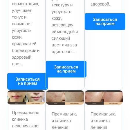
пигментацию,
здоровой.
текстуру и
улучшает
упругость
тонус и
кожи,
Записаться
на прием
повышает
возвращая
упругость
ей молодой и
кожи,
сияющий
придавая ей
цвет лица за
более яркий и
один сеанс.
здоровый
цвет.
Записаться
на прием
Записаться
на прием
Премиальная
Премиальна
Премиальна
клиника
я клиника
я клиника
лечения акне:
лечения
лечения