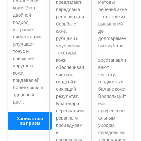
омоложения
предлагают
методы
кожи. Этот
передовые
лечения акне
двойной
решения для
— от стойких
подход
борьбы с
высыпаний
устраняет
акне,
до
пигментацию,
рубцами и
долговремен
улучшает
улучшения
ных рубцов
тонус и
текстуры
—
повышает
кожи,
восстанавли
упругость
обеспечивая
вают
кожи,
чистый,
чистоту,
придавая ей
гладкий и
гладкость и
более яркий и
сияющий
баланс кожи.
здоровый
результат.
Воспользуйт
цвет.
Благодаря
есь
персонализи
профессион
рованным
альным
Записаться
на прием
процедурам
уходом,
и
передовыми
проверенны
технологиям