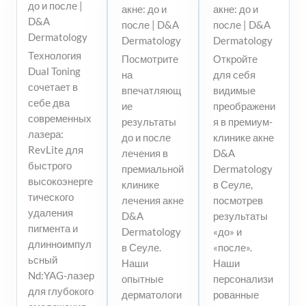
до и после |
акне: до и
акне: до и
D&A
после | D&A
после | D&A
Dermatology
Dermatology
Dermatology
Технология
Посмотрите
Откройте
Dual Toning
на
для себя
сочетает в
впечатляющ
видимые
себе два
ие
преображени
современных
результаты
я в премиум-
лазера:
до и после
клинике акне
RevLite для
лечения в
D&A
быстрого
премиальной
Dermatology
высокоэнерге
клинике
в Сеуле,
тического
лечения акне
посмотрев
удаления
D&A
результаты
пигмента и
Dermatology
«до» и
длинноимпул
в Сеуле.
«после».
ьсный
Наши
Наши
Nd:YAG-лазер
опытные
персонализи
для глубокого
дерматологи
рованные