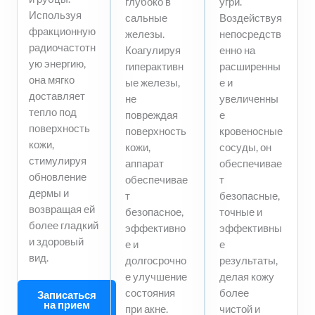
глубоко в
угри.
Используя
сальные
Воздействуя
фракционную
железы.
непосредств
радиочастотн
Коагулируя
енно на
ую энергию,
гиперактивн
расширенны
она мягко
ые железы,
е и
доставляет
не
увеличенны
тепло под
повреждая
е
поверхность
поверхность
кровеносные
кожи,
кожи,
сосуды, он
стимулируя
аппарат
обеспечивае
обновление
обеспечивае
т
дермы и
т
безопасные,
возвращая ей
безопасное,
точные и
более гладкий
эффективно
эффективны
и здоровый
е и
е
вид.
долгосрочно
результаты,
е улучшение
делая кожу
состояния
более
Записаться
на прием
при акне.
чистой и