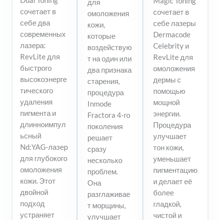
Dual Toning
Magic Toning
для
сочетает в
сочетает в
омоложения
себе два
себе лазеры
кожи,
современных
Dermacode
которые
лазера:
Celebrity и
воздействую
RevLite для
RevLite для
т на один или
быстрого
омоложения
два признака
высокоэнерге
дермы с
старения,
тического
помощью
процедура
удаления
мощной
Inmode
пигмента и
энергии.
Fractora 4-го
длинноимпул
Процедура
поколения
ьсный
улучшает
решает
Nd:YAG-лазер
тон кожи,
сразу
для глубокого
уменьшает
несколько
омоложения
пигментацию
проблем.
кожи. Этот
и делает её
Она
двойной
более
разглаживае
подход
гладкой,
т морщины,
устраняет
чистой и
улучшает