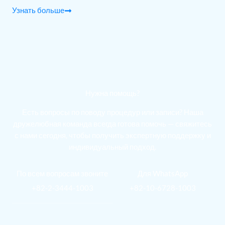
Узнать больше
Нужна помощь?
Есть вопросы по поводу процедур или записи? Наша
дружелюбная команда всегда готова помочь — свяжитесь
с нами сегодня, чтобы получить экспертную поддержку и
индивидуальный подход.
По всем вопросам звоните
Для WhatsApp
+82-2-3444-1003
+82-10-6728-1003