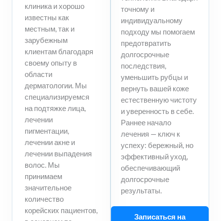
клиника и хорошо
точному и
известны как
индивидуальному
местным, так и
подходу мы помогаем
зарубежным
предотвратить
клиентам благодаря
долгосрочные
своему опыту в
последствия,
области
уменьшить рубцы и
дерматологии. Мы
вернуть вашей коже
специализируемся
естественную чистоту
на подтяжке лица,
и уверенность в себе.
лечении
Раннее начало
пигментации,
лечения — ключ к
лечении акне и
успеху: бережный, но
лечении выпадения
эффективный уход,
волос. Мы
обеспечивающий
принимаем
долгосрочные
значительное
результаты.
количество
корейских пациентов,
Записаться на