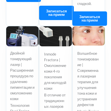
гладкой.
Записаться
на прием
Записаться
на прием
Двойной
Волшебное
Inmode
тонирующий
тонизирован
Fractora |
лазер |
ие |
Омоложение
Расширенная
Современна
кожи 4-го
процедура по
я лазерная
поколения
удалению
терапия для
для молодой
пигментации и
улучшения
кожи
омоложению
тона кожи и
В отличие от
кожи
устранения
традиционн
дефектов
Технология
ых лазеров