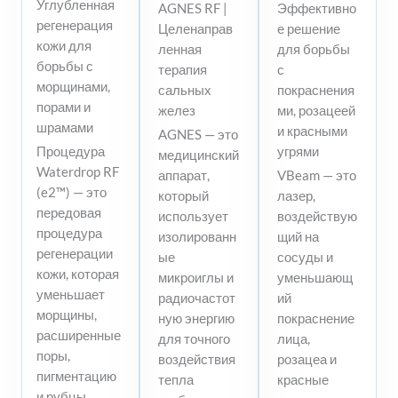
Углубленная
AGNES RF |
Эффективно
регенерация
Целенаправ
е решение
кожи для
ленная
для борьбы
борьбы с
терапия
с
морщинами,
сальных
покраснения
порами и
желез
ми, розацеей
шрамами
и красными
AGNES — это
Процедура
угрями
медицинский
Waterdrop RF
аппарат,
VBeam — это
(e2™) — это
который
лазер,
передовая
использует
воздействую
процедура
изолированн
щий на
регенерации
ые
сосуды и
кожи, которая
микроиглы и
уменьшающ
уменьшает
радиочастот
ий
морщины,
ную энергию
покраснение
расширенные
для точного
лица,
поры,
воздействия
розацеа и
пигментацию
тепла
красные
и рубцы.