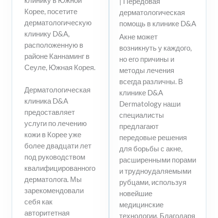
клинику в Южной
| Передовая
Корее, посетите
дерматологическая
дерматологическую
помощь в клинике D&A
клинику D&A,
Акне может
расположенную в
возникнуть у каждого,
районе Каннаминг в
но его причины и
Сеуле, Южная Корея.
методы лечения
всегда различны. В
Дерматологическая
клинике D&A
клиника D&A
Dermatology наши
предоставляет
специалисты
услуги по лечению
предлагают
кожи в Корее уже
передовые решения
более двадцати лет
для борьбы с акне,
под руководством
расширенными порами
квалифицированного
и трудноудаляемыми
дерматолога. Мы
рубцами, используя
зарекомендовали
новейшие
себя как
медицинские
авторитетная
технологии. Благодаря