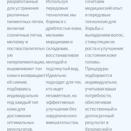
разработанные
Используя
сочетаем
для устранения
передовые
медицинский опыт
различных
технологии, мы
и передовые
пигментных пятен,
боремся с
технологии для
включая
дряблостью кожи,
борьбы с
солнечные пятна,
мелкими
выпадением волос,
мелазму и
морщинами и
стимуляции их
поствоспалительн
складками,
роста и улучшения
ую
восстанавливая
состояния кожи
гиперпигментацию,
молодой и
головы.
выравнивают тон
подтянутый вид.
Процедуры
кожи и возвращают
Идеально
подбираются
ей сияние,
подходит для тех,
индивидуально,
подбираясь
кто ищет
учитывая ваши
индивидуально
незаметные, но
потребности,
под каждый тип
эффективные
обеспечивая
кожи для
улучшения без
естественный и
достижения
хирургического
долгосрочный
оптимальных
вмешательства.
результат в
результатов.
безопасной и