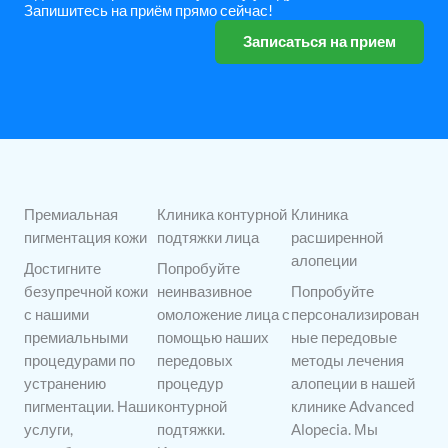
Запишитесь на приём прямо сейчас!
Записаться на прием
Премиальная
Клиника контурной
Клиника
пигментация кожи
подтяжки лица
расширенной
алопеции
Достигните
Попробуйте
безупречной кожи
неинвазивное
Попробуйте
с нашими
омоложение лица с
персонализирован
премиальными
помощью наших
ные передовые
процедурами по
передовых
методы лечения
устранению
процедур
алопеции в нашей
пигментации. Наши
контурной
клинике Advanced
услуги,
подтяжки.
Alopecia. Мы