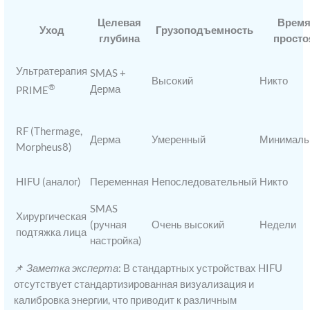
Целевая
Врем
Уход
Грузоподъемность
глубина
просто
Ультратерапия
SMAS +
Высокий
Никто
®
Дерма
PRIME
RF (Thermage,
Дерма
Умеренный
Минималь
Morpheus8)
HIFU (аналог)
Переменная
Непоследовательный
Никто
SMAS
Хирургическая
(ручная
Очень высокий
Недели
подтяжка лица
настройка)
📌
Заметка эксперта
: В стандартных устройствах HIFU
отсутствует стандартизированная визуализация и
калибровка энергии, что приводит к различным