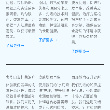
问题，包括晒斑、
原因，包括荷尔蒙
脱发问题，促进毛
黄褐斑和炎症后色
失衡和油脂分泌过
发再生，改善头皮
素沉着，均匀肤
多，先进的技术则
健康。治疗方案根
色，恢复光泽，并
能减轻炎症、预防
据您的个人需求量
根据个人肤质量身
疤痕，并促进肌肤
身定制，确保在安
定制，以获得最佳
的长期健康。
全舒适的环境中获
效果。
得自然持久的效
了解更多
果。
了解更多
了解更多
奢华肉毒杆菌治疗
皮肤增强再生
面部轮廓提升诊所
体验我们奢华的肉
使用我们的“水润焕
我们先进的轮廓提
毒杆菌疗程，体验
肤”护理，提升肌肤
升疗法，带您体验
极致非手术面部年
水润度和弹性。本
非侵入式面部焕
轻化。我们采用先
护理蕴含必需营养
肤。我们运用尖端
进精准的技术，抚
成分和透明质酸，
技术，针对松弛的