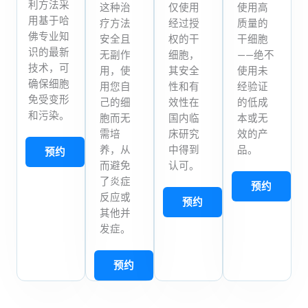
利方法采
这种治
仅使用
使用高
用基于哈
疗方法
经过授
质量的
佛专业知
安全且
权的干
干细胞
识的最新
无副作
细胞，
——绝不
技术，可
用，使
其安全
使用未
确保细胞
用您自
性和有
经验证
免受变形
己的细
效性在
的低成
和污染。
胞而无
国内临
本或无
需培
床研究
效的产
养，从
中得到
品。
预约
而避免
认可。
了炎症
预约
反应或
预约
其他并
发症。
预约