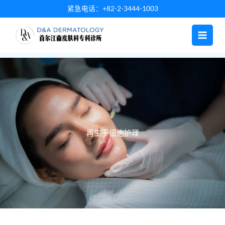
跳
紧急电话：+82-2-3444-1003
至
内
容
再生干细胞护理