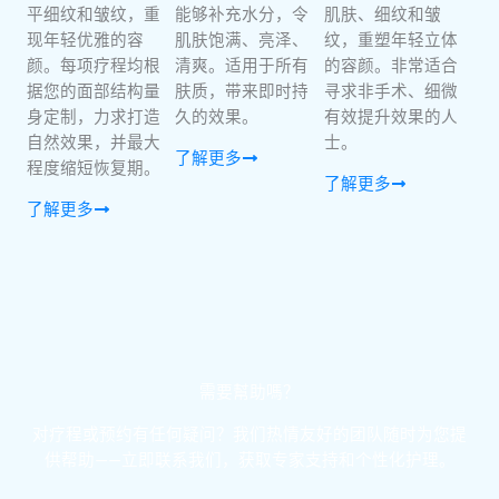
平细纹和皱纹，重
能够补充水分，令
肌肤、细纹和皱
现年轻优雅的容
肌肤饱满、亮泽、
纹，重塑年轻立体
颜。每项疗程均根
清爽。适用于所有
的容颜。非常适合
据您的面部结构量
肤质，带来即时持
寻求非手术、细微
身定制，力求打造
久的效果。
有效提升效果的人
自然效果，并最大
士。
了解更多
程度缩短恢复期。
了解更多
了解更多
需要幫助嗎？
对疗程或预约有任何疑问？我们热情友好的团队随时为您提
供帮助——立即联系我们，获取专家支持和个性化护理。