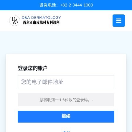
跳
紧急电话：+82-2-3444-1003
至
内
容
登录您的账户
您将收到一个6位数的登录码。.
继续