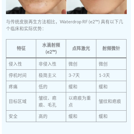
与传统皮肤再生方法相比，Waterdrop RF (e2™) 具有以下几
个临床和实际优势：
水滴射频
特征
点阵激光
射频微针
(e2™)
侵入性
非侵入性
微创
微创
停机时间
极简主义
3-7天
1-3天
疼痛
低的
缓和
缓和
皱纹、疤
以疤痕为重
目标区域
皱纹和疤痕
痕、毛孔
点
安全
高的
缓和
缓和