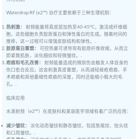
Waterdrop RF (e2™) 治疗主要依赖于三种生理机制：
热刺激：
射频能量将真皮层加热至40-45°C，激活成纤维细
胞，这些细胞负责胶原蛋白和弹性蛋白的生成。随着时间的
推移，这一过程可以增强皮肤结构和弹性。.
胶原蛋白重塑：
可控热量可诱导现有胶原纤维收缩，从而立
即紧致肌肤，淡化细纹和轻微皱纹。.
疤痕和毛孔改善：
射频能量造成的微损伤会触发人体自身的
伤口愈合反应。这会刺激真皮重塑，从而减轻痤疮疤痕、手
术疤痕和其他萎缩性疤痕的深度，同时还能缩小粗大的毛
孔。.
临床应用
水滴射频（e2™）在皮肤科和美容医学领域有着广泛的应用：
减少皱纹：
淡化动态皱纹和静态皱纹，包括鱼尾纹、抬头纹
和口周皱纹。.