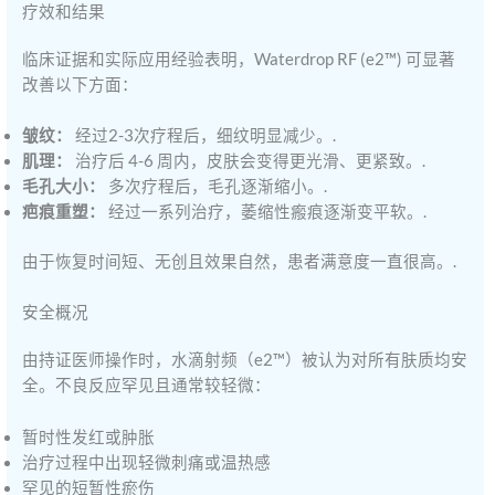
疗效和结果
临床证据和实际应用经验表明，Waterdrop RF (e2™) 可显著
改善以下方面：
皱纹：
经过2-3次疗程后，细纹明显减少。.
肌理：
治疗后 4-6 周内，皮肤会变得更光滑、更紧致。.
毛孔大小：
多次疗程后，毛孔逐渐缩小。.
疤痕重塑：
经过一系列治疗，萎缩性瘢痕逐渐变平软。.
由于恢复时间短、无创且效果自然，患者满意度一直很高。.
安全概况
由持证医师操作时，水滴射频（e2™）被认为对所有肤质均安
全。不良反应罕见且通常较轻微：
暂时性发红或肿胀
治疗过程中出现轻微刺痛或温热感
罕见的短暂性瘀伤