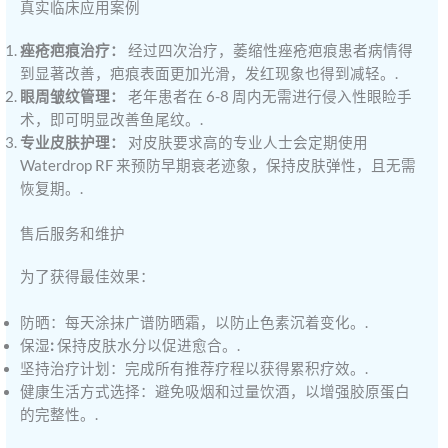
真实临床应用案例
痤疮疤痕治疗：
经过四次治疗，萎缩性痤疮疤痕患者病情得
到显著改善，疤痕表面更加光滑，发红现象也得到减轻。.
眼周皱纹管理：
老年患者在 6-8 周内无需进行侵入性眼睑手
术，即可明显改善鱼尾纹。.
专业皮肤护理：
对皮肤要求高的专业人士会定期使用
Waterdrop RF 来预防早期衰老迹象，保持皮肤弹性，且无需
恢复期。.
售后服务和维护
为了获得最佳效果：
防晒：每天涂抹广谱防晒霜，以防止色素沉着变化。.
保湿
:
保持皮肤水分以促进愈合。.
坚持治疗计划：完成所有推荐疗程以获得累积疗效。.
健康生活方式选择：避免吸烟和过量饮酒，以增强胶原蛋白
的完整性。.