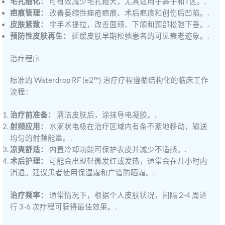
毛孔细化：
可有效减少毛孔粗大，尤其适用于鼻子和T区。.
疤痕管理：
改善萎缩性痤疮疤痕、术后疤痕和创伤后凹陷。.
皮肤紧致：
非手术提拉，改善面颊、下颌和颈部松弛下垂。.
预防性皮肤再生：
延缓皮肤早期松弛患者的可见衰老迹象。.
治疗程序
标准的 Waterdrop RF (e2™) 治疗疗程遵循结构化的临床工作
流程：
治疗前准备：
清洁皮肤后，涂抹导电凝胶。.
射频应用：
水滴状电极在治疗区域内有条不紊地移动，输送
均匀的射频能量。.
凉爽舒适：
内置冷却功能可保护表皮并减少不适感。.
术后护理：
可能会出现轻微发红或发热，通常会在几小时内
消退。建议患者使用保湿霜和广谱防晒霜。.
治疗频率：
通常情况下，根据个人皮肤状况，间隔 2-4 周进
行 3-6 次疗程可获得最佳效果。.