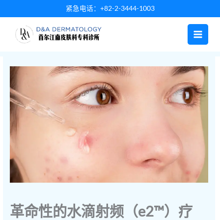
跳
紧急电话：+82-2-3444-1003
至
内
容
革命性的水滴射频（e2™）疗