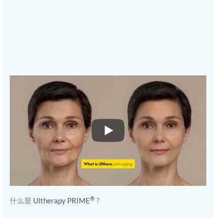
®
什么是
Ultherapy PRIME
?