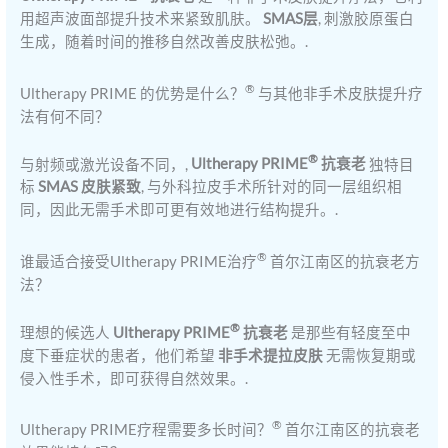
用超声波面部提升技术来紧致肌肤。
SMAS层
, 刺激胶原蛋白
生成，随着时间的推移自然改善皮肤松弛。.
®
Ultherapy PRIME 的优势是什么？
与其他非手术皮肤提升疗
法有何不同？
®
与射频或激光设备不同，,
Ultherapy PRIME
抗衰老
独特目
标
SMAS 皮肤紧致
, 与外科拉皮手术所针对的同一层组织相
同，因此无需手术即可更有效地进行结构提升。.
®
谁最适合接受Ultherapy PRIME治疗
首尔江南区的抗衰老方
法？
®
理想的候选人
Ultherapy PRIME
抗衰老
是那些有轻度至中
度下垂症状的患者，他们希望
非手术提拉皮肤
无需恢复期或
侵入性手术，即可获得自然效果。.
®
Ultherapy PRIME疗程需要多长时间？
首尔江南区的抗衰老