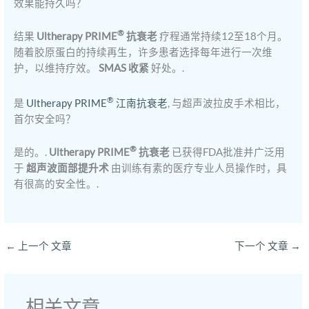
效果能持久吗？
®
结果
Ultherapy PRIME
抗衰老
疗程通常持续12至18个月。
随着胶原蛋白的持续再生，许多患者选择每年进行一次维
护，以维持疗效。
SMAS 收紧
好处。.
®
是
Ultherapy PRIME
江南抗衰老
, 与超声波拉皮手术相比，
首尔安全吗？
®
是的。.
Ultherapy PRIME
抗衰老
已获得FDA批准并广泛用
于
超声波面部提升术
由训练有素的医疗专业人员操作时，具
有很高的安全性。.
←
上一个 文章
下一个 文章
→
相关文章