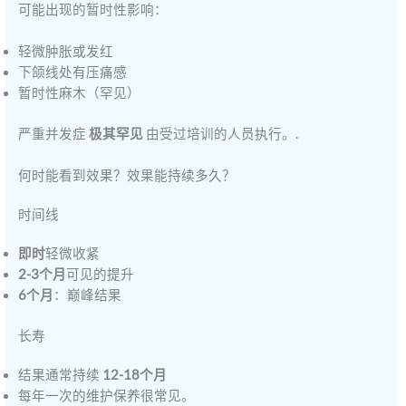
可能出现的暂时性影响：
轻微肿胀或发红
下颌线处有压痛感
暂时性麻木（罕见）
严重并发症
极其罕见
由受过培训的人员执行。.
何时能看到效果？效果能持续多久？
时间线
即时
轻微收紧
2-3个月
可见的提升
6个月
：巅峰结果
长寿
结果通常持续
12-18个月
每年一次的维护保养很常见。