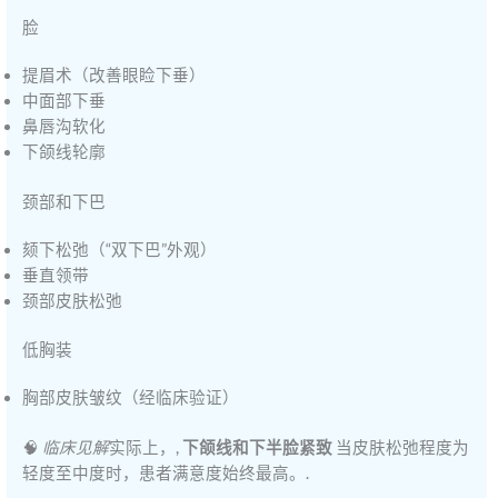
脸
提眉术（改善眼睑下垂）
中面部下垂
鼻唇沟软化
下颌线轮廓
颈部和下巴
颏下松弛（“双下巴”外观）
垂直领带
颈部皮肤松弛
低胸装
胸部皮肤皱纹（经临床验证）
🧠
临床见解
实际上，,
下颌线和下半脸紧致
当皮肤松弛程度为
轻度至中度时，患者满意度始终最高。.