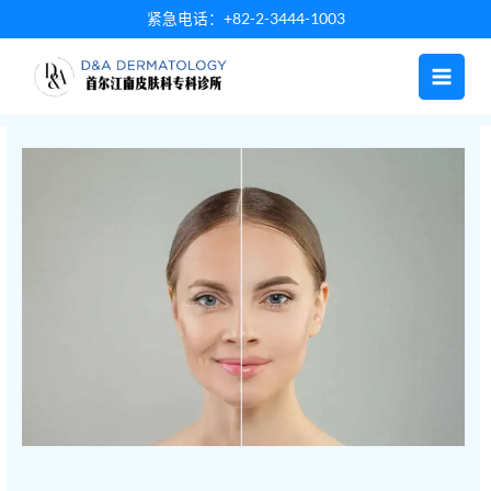
跳
紧急电话：+82-2-3444-1003
至
内
容