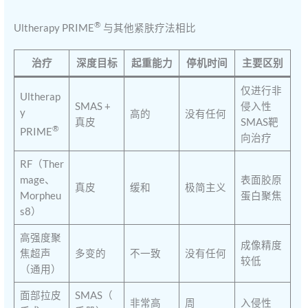
®
Ultherapy PRIME
与其他紧肤疗法相比
治疗
深度目标
起重能力
停机时间
主要区别
仅进行非
Ultherap
SMAS +
侵入性
y
高的
没有任何
真皮
SMAS靶
®
PRIME
向治疗
RF（Ther
mage、
表面胶原
真皮
缓和
极简主义
Morpheu
蛋白聚焦
s8）
高强度聚
成像精度
焦超声
多变的
不一致
没有任何
较低
（通用）
面部拉皮
SMAS（
非常高
周
入侵性