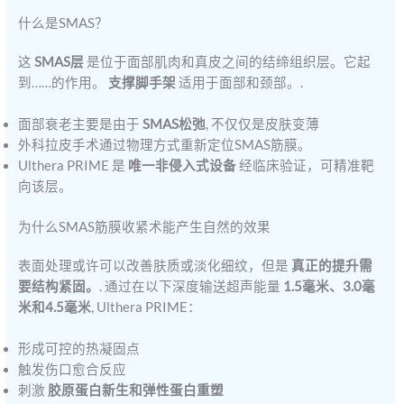
什么是SMAS？
这
SMAS层
是位于面部肌肉和真皮之间的结缔组织层。它起
到……的作用。
支撑脚手架
适用于面部和颈部。.
面部衰老主要是由于
SMAS松弛
, 不仅仅是皮肤变薄
外科拉皮手术通过物理方式重新定位SMAS筋膜。
Ulthera PRIME 是
唯一非侵入式设备
经临床验证，可精准靶
向该层。
为什么SMAS筋膜收紧术能产生自然的效果
表面处理或许可以改善肤质或淡化细纹，但是
真正的提升需
要结构紧固。
. 通过在以下深度输送超声能量
1.5毫米、3.0毫
米和4.5毫米
, Ulthera PRIME：
形成可控的热凝固点
触发伤口愈合反应
刺激
胶原蛋白新生和弹性蛋白重塑