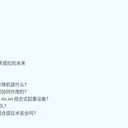
非手术提拉的未来
式升降机是什么？
如何协同作用的？
AirJet 组合式起重设备？
多久？
et组合提拉术安全吗？