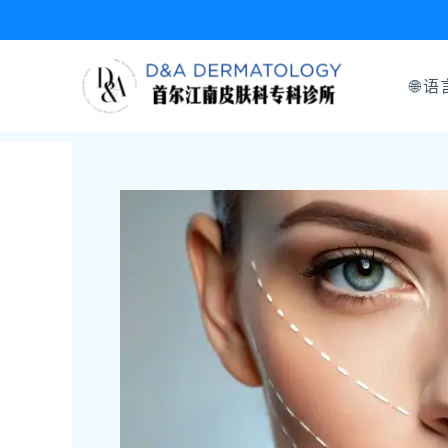
跳
至
内
🌐 语
容