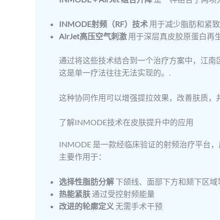
INMODE射频（RF）技术
用于减少脂肪和紧致
AirJet高压空气刺激
用于深层真皮胶原蛋白再
通过将这些技术结合到一个治疗方案中，江南
这是单一疗法往往无法实现的。.
这种协同作用可以增强提拉效果，改善肤质，
了解INMODE技术在皮肤提升中的应用
INMODE 是一款经临床验证的射频治疗平台
主要作用于：
选择性脂肪分解
下颌线、面部下方和颏下区域
热能紧肤
通过受控射频能量
改进的轮廓定义
无需手术干预